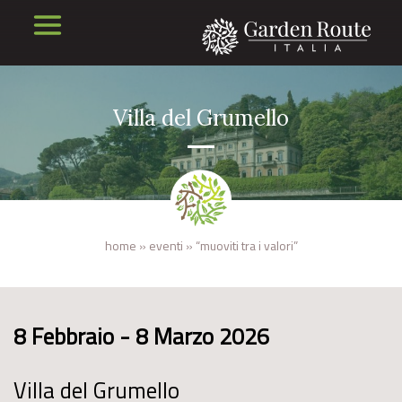
Villa del Grumello
home
»
eventi
»
“muoviti tra i valori”
8 Febbraio - 8 Marzo 2026
Villa del Grumello