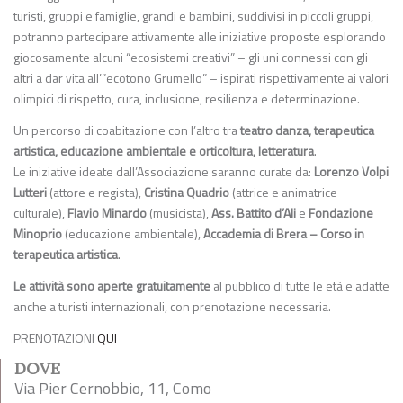
turisti, gruppi e famiglie, grandi e bambini, suddivisi in piccoli gruppi,
potranno partecipare attivamente alle iniziative proposte esplorando
giocosamente alcuni “ecosistemi creativi” – gli uni connessi con gli
altri a dar vita all’”ecotono Grumello” – ispirati rispettivamente ai valori
olimpici di rispetto, cura, inclusione, resilienza e determinazione.
Un percorso di coabitazione con l’altro tra
teatro danza, terapeutica
artistica, educazione ambientale e orticoltura, letteratura
.
Le iniziative ideate dall’Associazione saranno curate da:
Lorenzo Volpi
Lutteri
(attore e regista),
Cristina Quadrio
(attrice e animatrice
culturale),
Flavio Minardo
(musicista),
Ass. Battito d’Ali
e
Fondazione
Minoprio
(educazione ambientale),
Accademia di Brera – Corso in
terapeutica artistica
.
Le attività sono aperte gratuitamente
al pubblico di tutte le età e adatte
anche a turisti internazionali, con prenotazione necessaria.
PRENOTAZIONI
QUI
DOVE
Via Pier Cernobbio, 11, Como