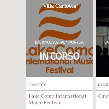
Villa Carlotta
DAL 07/08/2026 AL 13/09/2026
DA
IN CORSO
CONCERTO
RASSE
Lake Como International
Cine
Music Festival