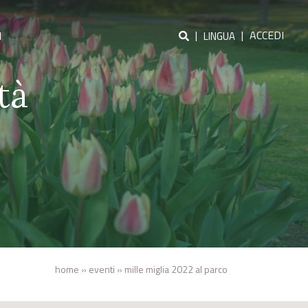
|
|
ACCEDI
I
LINGUA
tà
home
»
eventi
»
mille miglia 2022 al parco