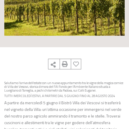
Salutiamo l’arrivo dell’estate con un nuovo appuntamento tra le vigne della magica cornice
di Villa dei Vescovi, storica dimora del FAI Fondo per l’Ambiente Italiano situata a
Luvigliano di Torreglia, a pochi chilometri da Padova, sui Colli Euganei.
TUTTI I MERCOLEDÌ ESTIVI, A PARTIRE DAL 5 GIUGNO FINO AL 28 AGOSTO 2024
A partire da mercoledì 5 giugno il Bistrò Villa dei Vescovi si trasferirà
nel vigneto della Villa: un’ottima occasione per immergersi nel verde
del nostro parco agricolo ammirando il tramonto e le stelle. Troverai
cuscinoni e allestimenti tra le vigne per godere dell’atmosfera