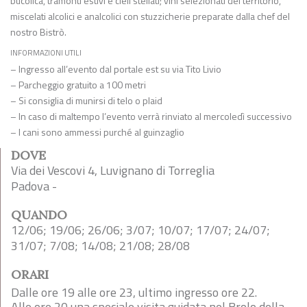
bucolica, tramonti estivi e cieli stellati; vini selezionati del territorio,
miscelati alcolici e analcolici con stuzzicherie preparate dalla chef del
nostro Bistrò.
INFORMAZIONI UTILI
– Ingresso all’evento dal portale est su via Tito Livio
– Parcheggio gratuito a 100 metri
– Si consiglia di munirsi di telo o plaid
– In caso di maltempo l’evento verrà rinviato al mercoledì successivo
– I cani sono ammessi purché al guinzaglio
DOVE
Via dei Vescovi 4, Luvignano di Torreglia
Padova -
QUANDO
12/06; 19/06; 26/06; 3/07; 10/07; 17/07; 24/07;
31/07; 7/08; 14/08; 21/08; 28/08
ORARI
Dalle ore 19 alle ore 23, ultimo ingresso ore 22.
Alle ore 20 una speciale visita guidata nel Brolo della