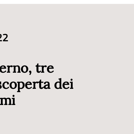
22
erno, tre
scoperta dei
umi