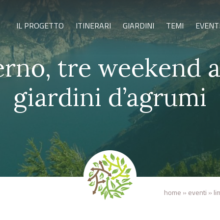
IL PROGETTO
ITINERARI
GIARDINI
TEMI
EVENT
rno, tre weekend a
giardini d’agrumi
home
»
eventi
»
li