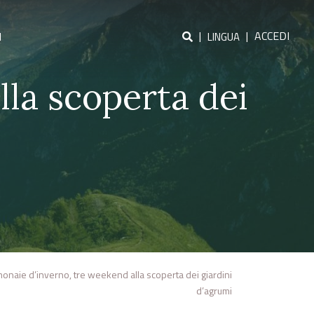
|
|
ACCEDI
I
LINGUA
lla scoperta dei
monaie d’inverno, tre weekend alla scoperta dei giardini
d’agrumi