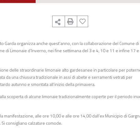
lto Garda organizza anche quest’anno, con la collaborazione del Comune di
 di Limonaie d’Inverno, nei fine settimana del 3 e 4, 10 e 11 e infine 17 e
ione delle straordinarie limonaie alto gardesanee in particolare per potern
ata da una chiusura tradizionale in assi di abete e serramenti vetrati per
tardo autunno e smontata all’inizio della primavera.
alla scoperta di alcune limonaie tradizionalmente coperte per il periodo in
lla manifestazione, alle ore 10,00 e alle ore 14,00 dall’ex Municipio di Gargn
e. Si consigliano calzature comode.