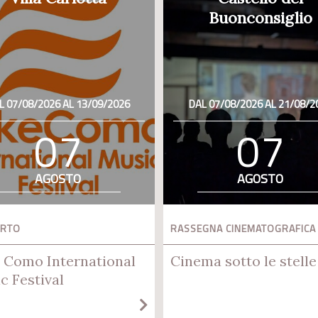
Buonconsiglio
L 07/08/2026 AL 13/09/2026
DAL 07/08/2026 AL 21/08/2
07
07
AGOSTO
AGOSTO
ERTO
RASSEGNA CINEMATOGRAFICA
 Como International
Cinema sotto le stelle
c Festival