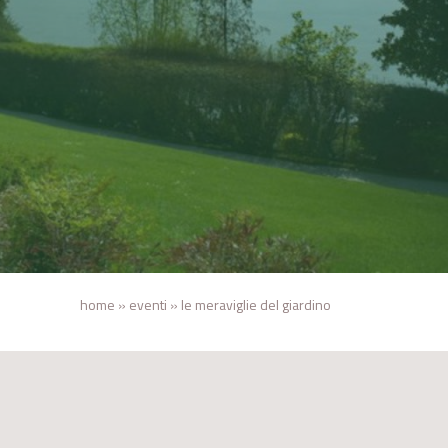
home
»
eventi
»
le meraviglie del giardino