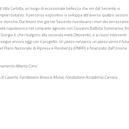
di Villa Carlotta, un luogo di eccezionale bellezza che sin dal Seicento si
emplari botanici. Il percorso espositivo si sviluppa attraverso quattro sezioni
e storiche. Dai limoni che già nel Seicento rivestivano i muri dei terrazzamen
dall’età napoleonica nel comparto agricolo con Giovanni Battista Sommariva, fin
Giorgio II, che risalgono alla seconda metà Ottocento, e ai nuovi interventi
rosegue ancora oggi con il progetto
Un passo nel parco, un passo verso il futur
 del Piano Nazionale di Ripresa e Resilienza (PNRR) e finanziato dall’Unione
inamento Alberto Corvi
 di Caserta, Fondazione Brescia Musei, Fondazione Accademia Carrara
.