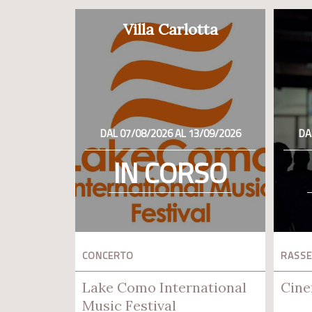
Villa Carlotta
DAL 07/08/2026 AL 13/09/2026
DA
IN CORSO
CONCERTO
RASSE
Lake Como International
Cine
Music Festival