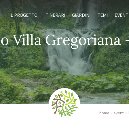
IL PROGETTO
ITINERARI
GIARDINI
TEMI
EVENT
o Villa Gregoriana 
home
»
eventi
»