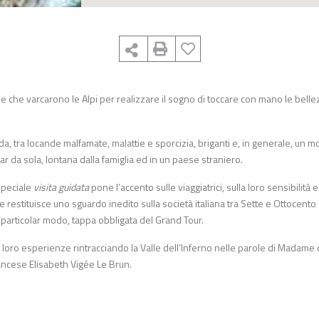
donne che varcarono le Alpi per realizzare il sogno di toccare con mano le bell
a, tra locande malfamate, malattie e sporcizia, briganti e, in generale, un 
 da sola, lontana dalla famiglia ed in un paese straniero.
speciale
visita guidata
pone l’accento sulle viaggiatrici, sulla loro sensibilità e 
restituisce uno sguardo inedito sulla società italiana tra Sette e Ottocento
in particolar modo, tappa obbligata del Grand Tour.
le loro esperienze rintracciando la Valle dell’Inferno nelle parole di Madame 
francese Elisabeth Vigée Le Brun.