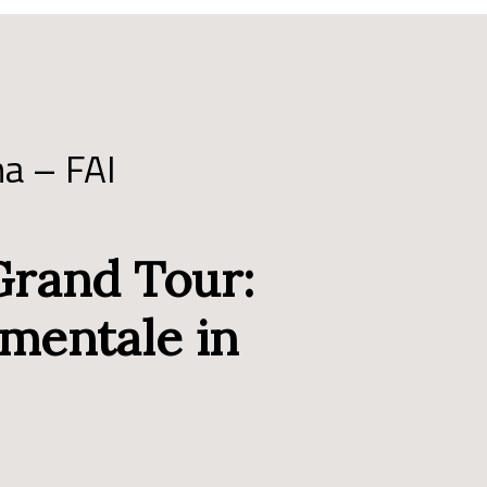
na – FAI
Grand Tour:
imentale in