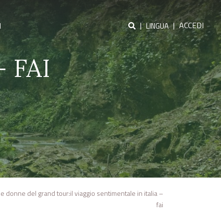
|
|
ACCEDI
I
LINGUA
– FAI
le donne del grand tour:il viaggio sentimentale in italia –
fai