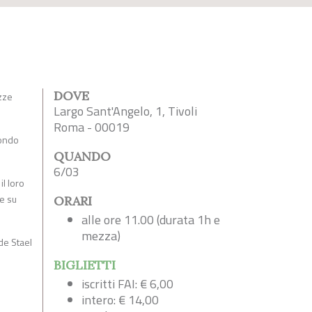
DOVE
ezze
Largo Sant'Angelo, 1, Tivoli
Roma - 00019
mondo
QUANDO
6/03
il loro
 e su
ORARI
alle ore 11.00 (durata 1h e
mezza)
de Stael
BIGLIETTI
iscritti FAI: € 6,00
intero: € 14,00