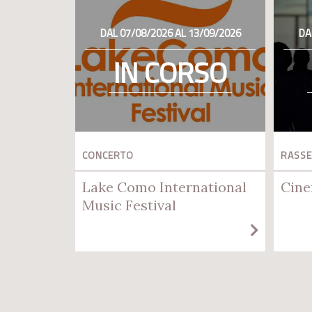
DAL 07/08/2026 AL 13/09/2026
DA
IN CORSO
CONCERTO
RASSE
Lake Como International
Cine
Music Festival