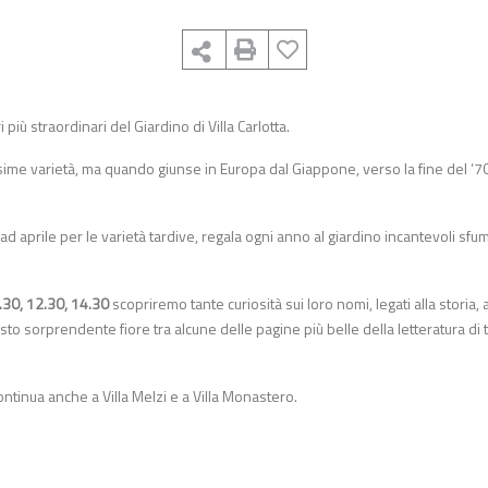
più straordinari del Giardino di Villa Carlotta.
tissime varietà, ma quando giunse in Europa dal Giappone, verso la fine del ‘70
 ad aprile per le varietà tardive, regala ogni anno al giardino incantevoli sfu
.30, 12.30, 14.30
scopriremo tante curiosità sui loro nomi, legati alla storia, a
sto sorprendente fiore tra alcune delle pagine più belle della letteratura di tu
ontinua anche a Villa Melzi e a Villa Monastero.