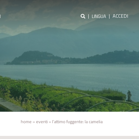
|
|
ACCEDI
I
LINGUA
home
»
eventi
»
l’attimo fuggente: la camelia