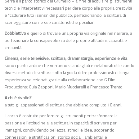
Serra e il parco storico del Grumello – al fine di acquisire gli strumenti
tecnici e interpretativi necessari per dare corpo alla propria creatività
e “catturare tutti i sensi” del pubblico, perfezionando la scrittura di
sceneggiature con le sue caratteristiche peculiari.
L’obbiettivo
è quello di trovare una propria via originale nel narrare, a
perfezionare la consapevolezza delle proprie attitudini, capacità e
creatività.
Cinema, serie televisive, scrittura, drammaturgia, esperienze e vita
sono i punti cardine che verranno scandagliati e rielaborati utilizzando
diversi metodi di scrittura sotto la guida di tre professionisti di lunga
esperienza selezionati grazie alla collaborazione con G Film
Productions: Guia Zapponi, Mario Mucciarelli e Francesco Trento.
A chi è rivolto?
a tutti gli appassionati di scrittura che abbiano compiuto 18 anni.
Il corso è costruito per fornire gli strumenti per trasformare la
passione e l’attitudine alla scrittura in capacità di scrivere per
immagini, condividendo bellezza, stimoli e idee, scoprendo
connessioni e stratificazioni storico sociali, ambientali e