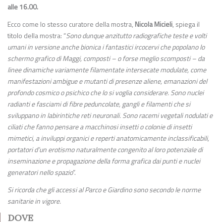
alle 16.00.
Ecco come lo stesso curatore della mostra,
Nicola Micieli
, spiega il
titolo della mostra: “
Sono dunque anzitutto radiografiche teste e volti
umani in versione anche bionica i fantastici ircocervi che popolano lo
schermo grafico di Maggi, composti – o forse meglio scomposti – da
linee dinamiche variamente filamentate intersecate modulate, come
manifestazioni ambigue e mutanti di presenze aliene, emanazioni del
profondo cosmico o psichico che lo si voglia considerare. Sono nuclei
radianti e fasciami di fibre peduncolate, gangli e filamenti che si
sviluppano in labirintiche reti neuronali. Sono racemi vegetali nodulati e
ciliati che fanno pensare a macchinosi insetti o colonie di insetti
mimetici, a inviluppi organici e reperti anatomicamente inclassificabili,
portatori d’un erotismo naturalmente congenito al loro potenziale di
inseminazione e propagazione della forma grafica dai punti e nuclei
generatori nello spazio
”.
Si ricorda che gli accessi al Parco e Giardino sono secondo le norme
sanitarie in vigore.
DOVE