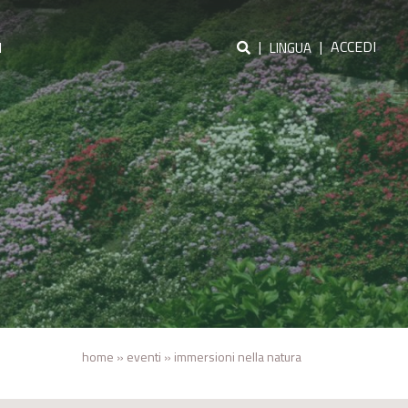
|
|
ACCEDI
I
LINGUA
home
»
eventi
»
immersioni nella natura