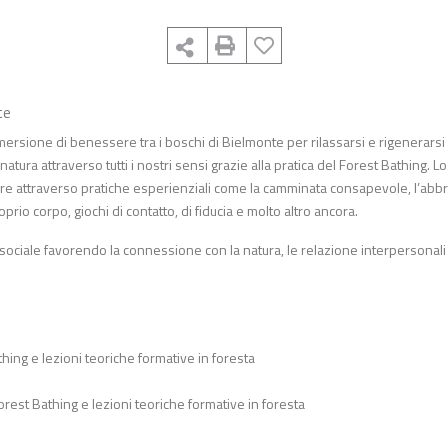
te
mersione di benessere tra i boschi di Bielmonte per rilassarsi e rigenerarsi
tura attraverso tutti i nostri sensi grazie alla pratica del Forest Bathing. L
ere attraverso pratiche esperienziali come la camminata consapevole, l’abb
oprio corpo, giochi di contatto, di fiducia e molto altro ancora.
a e sociale favorendo la connessione con la natura, le relazione interpersonali 
hing e lezioni teoriche formative in foresta
rest Bathing e lezioni teoriche formative in foresta