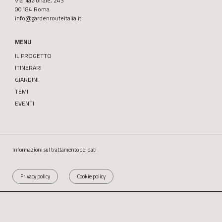
Via Nazionale, 243
00184 Roma
info@gardenrouteitalia.it
MENU
IL PROGETTO
ITINERARI
GIARDINI
TEMI
EVENTI
Informazioni sul trattamento dei dati
Privacy policy
Cookie policy