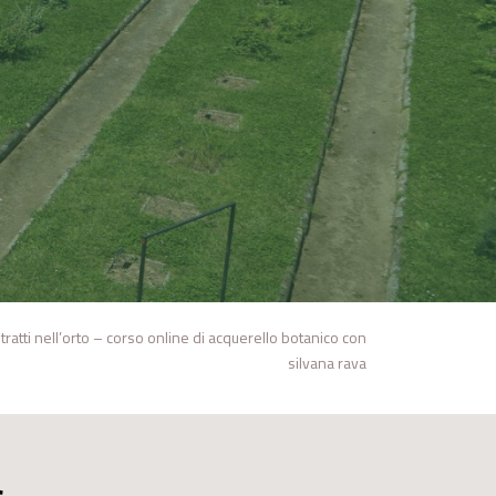
itratti nell’orto – corso online di acquerello botanico con
silvana rava