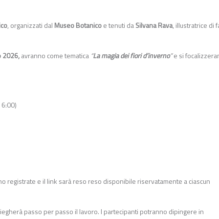
ico
, organizzati dal
Museo Botanico
e tenuti da
Silvana Rava
, illustratrice di
o 2026,
avranno come tematica
“
La magia dei fiori d’inverno
”
e si focalizzer
16:00)
no registrate e il link sarà reso reso disponibile riservatamente a ciascun
piegherà passo per passo il lavoro. I partecipanti potranno dipingere in