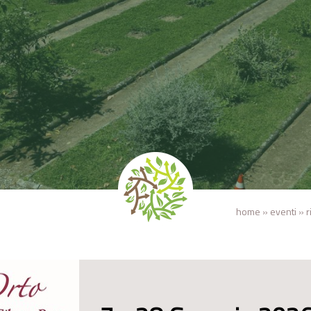
home
»
eventi
»
r