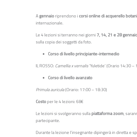
A
gennaio
riprendono i
corsi online di acquerello botan
internazionale.
Le 4 lezioni si terranno nei giorni
7, 14, 21 e 28 gennai
sulla copia dei soggetti da foto.
Corso di livello principiante-intermedio
IL ROSSO:
Camellia x vernalis
‘Yuletide’ (Orario 14:30 – 
Corso di livello avanzato
Primula auricula
(Orario: 17:00 – 18:30)
Costo
per le 4 lezioni: 68€
Le lezioni si svolgeranno sulla
piattaforma zoom
, saran
partecipante.
Durante la lezione l’insegnante dipingerà in diretta e s