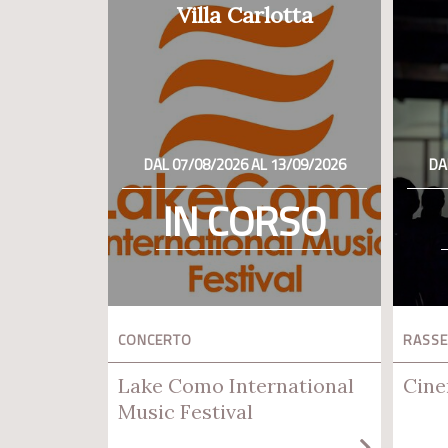
Villa Carlotta
DAL 07/08/2026 AL 13/09/2026
DA
IN CORSO
CONCERTO
RASSE
Lake Como International
Cine
Music Festival