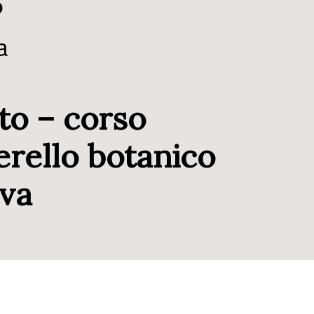
6
a
rto – corso
erello botanico
ava