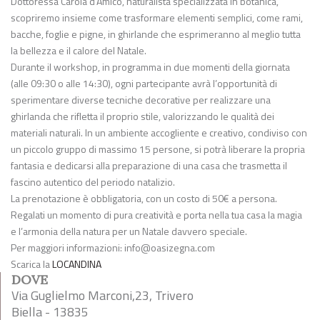
Dottoressa Carola d’Amico, naturalista specializzata in botanica,
scopriremo insieme come trasformare elementi semplici, come rami,
bacche, foglie e pigne, in ghirlande che esprimeranno al meglio tutta
la bellezza e il calore del Natale.
Durante il workshop, in programma in due momenti della giornata
(alle 09:30 o alle 14:30), ogni partecipante avrà l’opportunità di
sperimentare diverse tecniche decorative per realizzare una
ghirlanda che rifletta il proprio stile, valorizzando le qualità dei
materiali naturali. In un ambiente accogliente e creativo, condiviso con
un piccolo gruppo di massimo 15 persone, si potrà liberare la propria
fantasia e dedicarsi alla preparazione di una casa che trasmetta il
fascino autentico del periodo natalizio.
La prenotazione è obbligatoria, con un costo di 50€ a persona.
Regalati un momento di pura creatività e porta nella tua casa la magia
e l’armonia della natura per un Natale davvero speciale.
Per maggiori informazioni:
info@oasizegna.com
Scarica la
LOCANDINA
DOVE
Via Guglielmo Marconi,23, Trivero
Biella - 13835