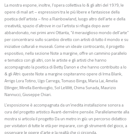
La mostra espone, inoltre, l’opera collettiva Io & gli altri del 1979, le
opere di mail art – espressioni tra le più libere e fantasiose della
poetica dell’artista – fino a Rainbowland, luogo altro dell’arte e della
creatività, spazio d’altrove in cui l’artista si rifugia dopo aver
abbandonato, nei primi anni Ottanta, “il meraviglioso mondo dell’arte”
per concentrarsi sullo scambio diretto con artisti di tutto il mondo e su
iniziative culturali e museali. Come un ideale controcanto, il progetto
espositivo, nella sezione Note a margine, offre un cammino parallelo
e tematico con gli altri, con le artiste e gli artisti che hanno
accompagnato la poetica di Betty Danon e che hanno contribuito a Io
& gli Altri: queste Note a margine ospiteranno opere di Irma Blank,
Arrigo Lora Totino, Ugo Carrega, Tomaso Binga, Maria Lai, Amelia
Etlinger, Mirella Bentivoglio, Sol LeWitt, Chima Sunada, Maurizio
Nannucci, Giuseppe Chiari.
L’esposizione è accompagnata da un’inedita installazione sonora a
cura del progetto artistico Avant-dernière pensée. Parallelamente alla
mostra si articola il progetto Da un metro in giù: un percorso didattico
per visitatori di tutte le età per imparare, con gli strumenti del gioco, a
osservare le opere d’arte e la realtà che ci circonda.