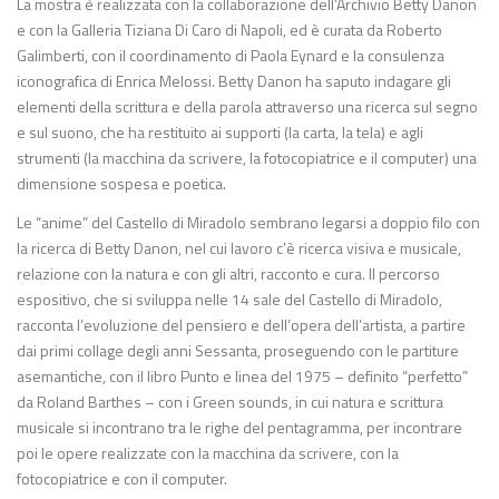
La mostra è realizzata con la collaborazione dell’Archivio Betty Danon
e con la Galleria Tiziana Di Caro di Napoli, ed è curata da Roberto
Galimberti, con il coordinamento di Paola Eynard e la consulenza
iconografica di Enrica Melossi. Betty Danon ha saputo indagare gli
elementi della scrittura e della parola attraverso una ricerca sul segno
e sul suono, che ha restituito ai supporti (la carta, la tela) e agli
strumenti (la macchina da scrivere, la fotocopiatrice e il computer) una
dimensione sospesa e poetica.
Le “anime” del Castello di Miradolo sembrano legarsi a doppio filo con
la ricerca di Betty Danon, nel cui lavoro c’è ricerca visiva e musicale,
relazione con la natura e con gli altri, racconto e cura. Il percorso
espositivo, che si sviluppa nelle 14 sale del Castello di Miradolo,
racconta l’evoluzione del pensiero e dell’opera dell’artista, a partire
dai primi collage degli anni Sessanta, proseguendo con le partiture
asemantiche, con il libro Punto e linea del 1975 – definito “perfetto”
da Roland Barthes – con i Green sounds, in cui natura e scrittura
musicale si incontrano tra le righe del pentagramma, per incontrare
poi le opere realizzate con la macchina da scrivere, con la
fotocopiatrice e con il computer.