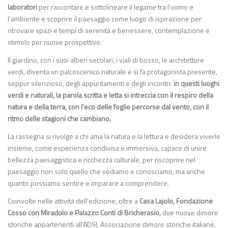
laboratori
per raccontare e sottolineare il legame tra l’uomo e
l’ambiente e scoprire il paesaggio come luogo di ispirazione per
ritrovare spazi e tempi di serenità e benessere, contemplazione e
stimolo per nuove prospettive.
Il giardino, con i suoi alberi secolari, i viali di bosso, le architetture
verdi, diventa un palcoscenico naturale e si fa protagonista presente,
seppur silenzioso, degli appuntamenti e degli incontri:
in questi luoghi
verdi e naturali, la parola scritta e letta si intreccia con il respiro della
natura e della terra, con l’eco delle foglie percorse dal vento, con il
ritmo delle stagioni che cambiano.
La rassegna si rivolge a chi ama la natura e la lettura e desidera viverle
insieme, come esperienza condivisa e immersiva, capace di unire
bellezza paesaggistica e ricchezza culturale, per riscoprire nel
paesaggio non solo quello che vediamo e conosciamo, ma anche
quanto possiamo sentire e imparare a comprendere.
Coinvolte nelle attività dell’edizione, oltre a
Casa Lajolo, Fondazione
Cosso con Miradolo e Palazzo Conti di Bricherasio,
due nuove dimore
storiche appartenenti all’ADSI, Associazione dimore storiche italiane,