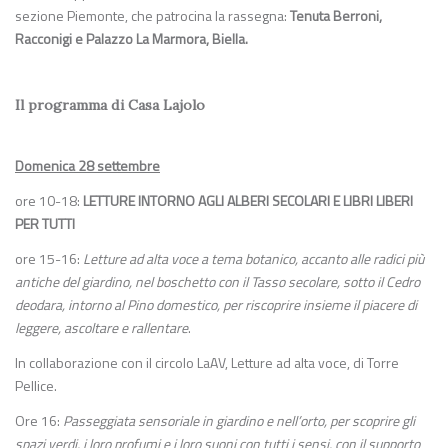
sezione Piemonte, che patrocina la rassegna:
Tenuta Berroni,
Racconigi e Palazzo La Marmora, Biella.
Il programma di Casa Lajolo
Domenica 28 settembre
ore 10-18:
LETTURE INTORNO AGLI ALBERI SECOLARI E LIBRI LIBERI
PER TUTTI
ore 15-16:
Letture ad alta voce a tema botanico, accanto alle radici più
antiche del giardino, nel boschetto con il Tasso secolare, sotto il Cedro
deodara, intorno al Pino domestico, per riscoprire insieme il piacere di
leggere, ascoltare e rallentare
.
In collaborazione con il circolo LaAV, Letture ad alta voce, di Torre
Pellice.
Ore 16:
Passeggiata sensoriale in giardino e nell’orto, per scoprire gli
spazi verdi, i loro profumi e i loro suoni con tutti i sensi, con il supporto