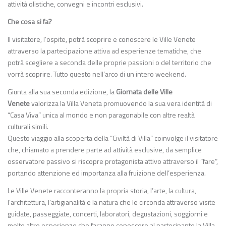
attività olistiche, convegni e incontri esclusivi.
Che cosa si fa?
Il visitatore, l’ospite, potrà scoprire e conoscere le Ville Venete
attraverso la partecipazione attiva ad esperienze tematiche, che
potrà scegliere a seconda delle proprie passioni o del territorio che
vorrà scoprire. Tutto questo nell’arco di un intero weekend.
Giunta alla sua seconda edizione, la
Giornata delle Ville
Venete
valorizza la Villa Veneta promuovendo la sua vera identità di
“Casa Viva” unica al mondo e non paragonabile con altre realtà
culturali simili.
Questo viaggio alla scoperta della “Civiltà di Villa” coinvolge il visitatore
che, chiamato a prendere parte ad attività esclusive, da semplice
osservatore passivo si riscopre protagonista attivo attraverso il “fare”,
portando attenzione ed importanza alla fruizione dell’esperienza.
Le Ville Venete racconteranno la propria storia, l’arte, la cultura,
l’architettura, l’artigianalità e la natura che le circonda attraverso visite
guidate, passeggiate, concerti, laboratori, degustazioni, soggiorni e
molte altre esperienze che faranno conoscere al partecipante la Villa