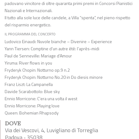
padovano vincitore di oltre quaranta primi premi in Concorsi Pianistici
Nazionali e Internazionali.
Il tutto alla sole luce delle candele, a Villa “spenta”, nel pieno rispetto
del risparmio energetico.
IL PROGRAMMA DEL CONCERTO
Ludovico Einaudi: Nuvole bianche – Divenire – Experience
Yann Tiersen: Comptine d’un autre été: l’après-midi
Paul de Senneville: Mariage d’Amour
Yiruma: River flows in you
Fryderyk Chopin: Notturno op.9 n.2
Fryderyk Chopin: Notturno No.20 in Do diesis minore
Franz Liszt: La Campanella
Davide Scarabottolo: Blue sky
Ennio Morricone: C’era una volta il west
Ennio Morricone: Playing love
Queen: Bohemian Rhapsody
DOVE
Via dei Vescovi, 4, Luvigliano di Torreglia
Padova - 35038