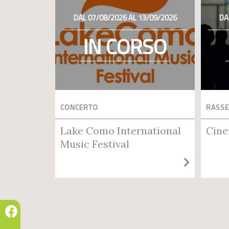
DAL 07/08/2026 AL 13/09/2026
DA
IN CORSO
CONCERTO
RASSE
Lake Como International
Cine
Music Festival