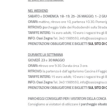
NEL WEEKEND
SABATO
e
DOMENICA
:
18
–
19
;
25
–
26 MAGGIO
;
1
–
2 GI
ORARI:
mattino, ritrovo ore 10, partenza 10.30. Pomerigg
RITROVO: p
archeggio Valle dei Rododendri sulla Strada
TARIFFE INTERE:
14 euro adulti; 10 euro i ragazzi tra gli 8
INFO
:
Oasi Zegna
Tel. 340 1989593,
info@oasizegna.c
PRENOTAZIONI OBBLIGATORIE E BIGLIETTI
SUL SITO DI
DURANTE LA SETTIMANA
GIOVEDÌ
:
23
e
30 MAGGIO
ORARI: r
itrovo ore 9:30. Durata circa 3 ore.
RITROVO:
la partenza è dall’agriturismo Cascina il Faggio
TARIFFE INTERE:
15 euro adulti; 10 euro i ragazzi tra gli 8
INFO:
Oasi Zegna
Tel. 340 1989593,
info@oasizegna.c
PRENOTAZIONI OBBLIGATORIE E BIGLIETTI
SUL SITO DI
PARCHEGGI CONSIGLIATI PER I VISITATORI DELLA CONCA
Consigliamo ai visitatori di utilizzare il
parcheggio situato 