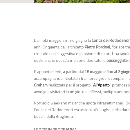
Da metà maggio a inizio giugno la
Conca dei Rododendr
anni Cinquanta dall’architetto
Pietro Porcinai
, fiorisce t
creando una suggestiva esplosione di colori. Una tavolozza
quale anche quest’anno sono dedicate le
passeggiate
8 appuntamenti,
a partire dal 18 maggio e fino al 2 giug
accompagnando i visitatori tra meravigliosi esemplari fl
Graham
realizzata per il progetto “
All’Aperto
” promosso
avvolge i visitatori in un gioco di riflessi, moltiplicandon
Non solo weekend ma anche uscite infrasettimanali. Ov
Conca dei Rododendri escursioni più lunghe, della durata 
boschi della Brughiera.
LE DATE IN PROGRAMMA