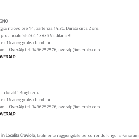
UGNO
io: ritrovo ore 14, partenza 14.30. Durata circa 2 ore.
 provinciale SP232, 13835 Valdilana BI
 e i 16 anni; gratis i bambini
om
–
OverAlp
tel. 3496252576;
overalp@overalp.com
 OVERALP
 in località Brughiera.
 e i 16 anni; gratis i bambini
om
–
OverAlp
tel. 3496252576;
overalp@overalp.com
 OVERALP
in Località Craviolo
, facilmente raggiungibile percorrendo lungo la Panoram