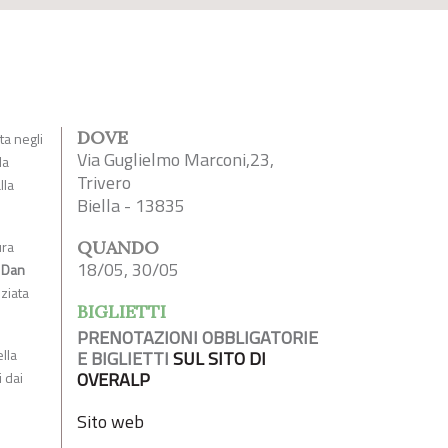
DOVE
ta negli
Via Guglielmo Marconi,23,
la
Trivero
lla
Biella - 13835
ura
QUANDO
18/05, 30/05
i
Dan
nziata
BIGLIETTI
PRENOTAZIONI OBBLIGATORIE
lla
E BIGLIETTI
SUL SITO DI
OVERALP
 dai
Sito web