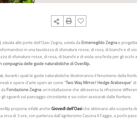
i
, situata alle porte dell’Oasi Zegna, voluta da
Ermenegildo Zegna
e progetta
rasformandosi in una tavolozza di sfumature rosse, di rosa, di bianchi e di vio
 di sfumature rosse, di rosa, di bianchi e di viola: una festa per gli occhi a
in compagnia delle guide naturalistiche di OverAlp.
no
, duranti i quali le guide naturalistiche illustreranno il fenomeno della fiorit
oreali e opere d’arte open air come “
Two Way Mirror/ Hedge Arabesque
” d
 da
Fondazione Zegna
: un’installazione che attraverso la rifrazione differe
e gli sguardi sul paesaggio circostante e sui colori assicurati dalle fioriture.
erAlp propone infatti anche
Giovedì dell’Oasi
che abbinano alla scoperta de
circa di 3 ore, con partenza dall’agriturismo Cascina Il Faggio, a pochi passi