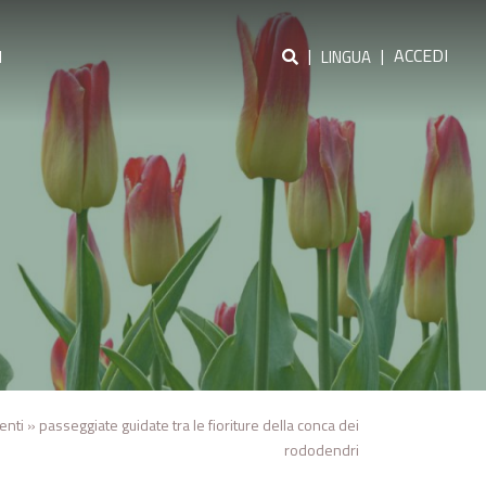
|
|
ACCEDI
I
LINGUA
enti
»
passeggiate guidate tra le fioriture della conca dei
rododendri