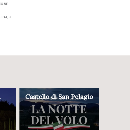
so un
lana, a
a
Castello di San Pelagio