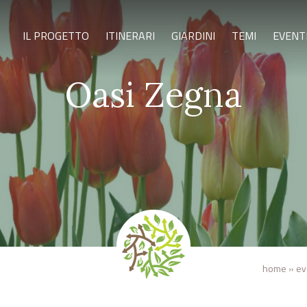
IL PROGETTO
ITINERARI
GIARDINI
TEMI
EVENT
Oasi Zegna
home
»
ev