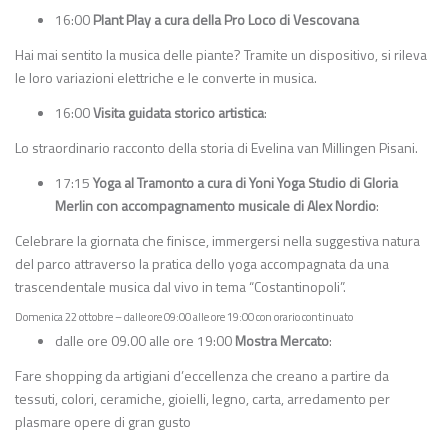
16:00
Plant Play a cura della Pro Loco di Vescovana
Hai mai sentito la musica delle piante? Tramite un dispositivo, si rileva
le loro variazioni elettriche e le converte in musica.
16:00
Visita guidata storico artistica
:
Lo straordinario racconto della storia di Evelina van Millingen Pisani
.
17:15
Yoga al Tramonto a cura di Yoni Yoga Studio di Gloria
Merlin con accompagnamento musicale di Alex Nordio
:
Celebrare la giornata che finisce, immergersi nella suggestiva natura
del parco attraverso la pratica dello yoga accompagnata da una
trascendentale musica dal vivo in tema “Costantinopoli”.
Domenica 22 ottobre – dalle ore 09:00 alle ore 19:00 con orario continuato
dalle ore
09.00 alle ore 19:00
Mostra Mercato
:
Fare shopping da artigiani d’eccellenza che creano a partire da
tessuti, colori, ceramiche, gioielli, legno, carta, arredamento per
plasmare opere di gran gusto