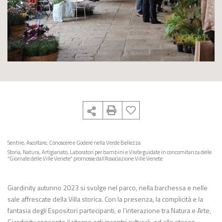
Sentire, Ascoltare, Conoscere e Godere nella Verde Bellezza
Storia, Natura, Artigianato, Laboratori per bambini e Visite guidate in concomitanza delle
“Giornate delle Ville Venete” promosse dall’Associazione Ville Venete
Giardinity autunno 2023 si svolge nel parco, nella barchessa e nelle
sale affrescate della Villa storica. Con la presenza, la complicità e la
fantasia degli Espositori partecipanti, e l’interazione tra Natura e Arte,
Giardinity consente il ritorno agli incontri culturali, ed allo stesso