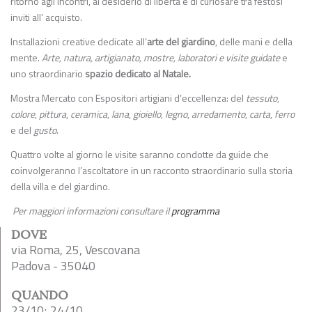
ritorno agli incontri, al desiderio di libertà e di curiosare tra festosi
inviti all’ acquisto.
Installazioni creative dedicate all’
arte del giardino
, delle mani e della
mente.
Arte, natura, artigianato, mostre, laboratori e visite guidate
e
uno straordinario
spazio dedicato al Natale.
Mostra Mercato con Espositori artigiani d’eccellenza: del
tessuto
,
colore
,
pittura
,
ceramica
,
lana
,
gioiello
,
legno
,
arredamento
,
carta
,
ferro
e del
gusto
.
Quattro volte al giorno le visite saranno condotte da guide che
coinvolgeranno l’ascoltatore in un racconto straordinario sulla storia
della villa e del giardino.
Per maggiori informazioni consultare il
programma
DOVE
via Roma, 25, Vescovana
Padova - 35040
QUANDO
23/10; 24/10