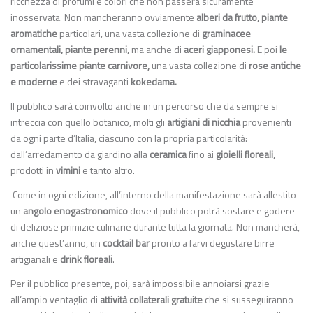
ricchezza di profumi e colori che non passerà sicuramente
inosservata. Non mancheranno ovviamente
alberi da frutto, piante
aromatiche
particolari, una vasta collezione di
graminacee
ornamentali, piante perenni,
ma anche di
aceri giapponesi.
E poi
le
particolarissime piante carnivore,
una vasta collezione di
rose antiche
e moderne
e dei stravaganti
kokedama.
Il pubblico sarà coinvolto anche in un percorso che da sempre si
intreccia con quello botanico, molti gli
artigiani di nicchia
provenienti
da ogni parte d’Italia, ciascuno con la propria particolarità:
dall’arredamento da giardino alla
ceramica
fino ai
gioielli floreali,
prodotti in
vimini
e tanto altro.
Come in ogni edizione, all’interno della manifestazione sarà allestito
un
angolo enogastronomico
dove il pubblico potrà sostare e godere
di deliziose primizie culinarie durante tutta la giornata. Non mancherà,
anche quest’anno, un
cocktail bar
pronto a farvi degustare birre
artigianali e
drink floreali
.
Per il pubblico presente, poi, sarà impossibile annoiarsi grazie
all’ampio ventaglio di
attività collaterali gratuite
che si susseguiranno