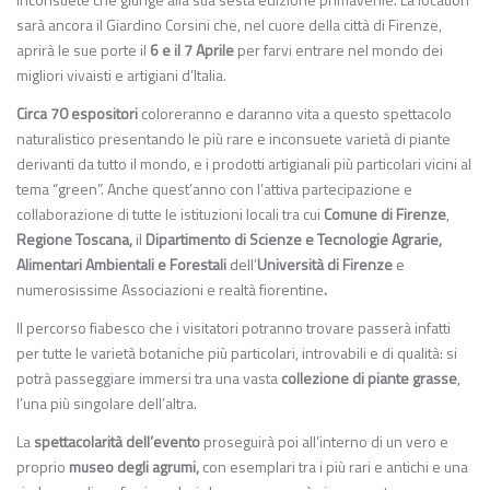
sarà ancora il Giardino Corsini che, nel cuore della città di Firenze,
aprirà le sue porte il
6 e il 7 Aprile
per farvi entrare nel mondo dei
migliori vivaisti e artigiani d’Italia.
Circa 70 espositori
coloreranno e daranno vita a questo spettacolo
naturalistico presentando le più rare e inconsuete varietà di piante
derivanti da tutto il mondo, e i prodotti artigianali più particolari vicini al
tema “green”. Anche quest’anno con l’attiva partecipazione e
collaborazione di tutte le istituzioni locali tra cui
Comune di Firenze
,
Regione Toscana,
il
Dipartimento di Scienze e Tecnologie Agrarie,
Alimentari Ambientali e Forestali
dell’
Università di Firenze
e
numerosissime Associazioni e realtà fiorentine
.
Il percorso fiabesco che i visitatori potranno trovare passerà infatti
per tutte le varietà botaniche più particolari, introvabili e di qualità: si
potrà passeggiare immersi tra una vasta
collezione di piante grasse
,
l’una più singolare dell’altra.
La
spettacolarità dell’evento
proseguirà poi all’interno di un vero e
proprio
museo degli agrumi,
con esemplari tra i più rari e antichi e una