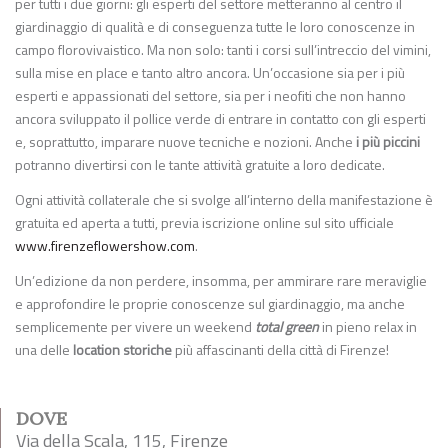
per tutti i due giorni: gli esperti del settore metteranno al centro il
giardinaggio di qualità e di conseguenza tutte le loro conoscenze in
campo florovivaistico. Ma non solo: tanti i corsi sull’intreccio del vimini,
sulla mise en place e tanto altro ancora. Un’occasione sia per i più
esperti e appassionati del settore, sia per i neofiti che non hanno
ancora sviluppato il pollice verde di entrare in contatto con gli esperti
e, soprattutto, imparare nuove tecniche e nozioni. Anche
i più piccini
potranno divertirsi con le tante attività gratuite a loro dedicate.
Ogni attività collaterale che si svolge all’interno della manifestazione è
gratuita ed aperta a tutti, previa iscrizione online sul sito ufficiale
www.firenzeflowershow.com
.
Un’edizione da non perdere, insomma, per ammirare rare meraviglie
e approfondire le proprie conoscenze sul giardinaggio, ma anche
semplicemente per vivere un weekend
total green
in pieno relax in
una delle
location storiche
più affascinanti della città di Firenze!
DOVE
Via della Scala, 115, Firenze