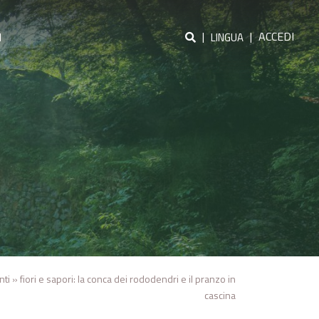
|
|
ACCEDI
I
LINGUA
nti
»
fiori e sapori: la conca dei rododendri e il pranzo in
cascina