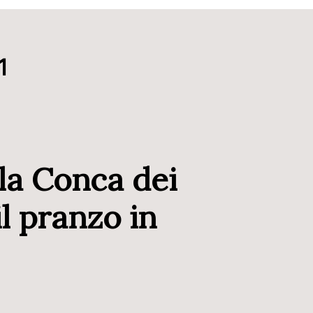
1
 la Conca dei
l pranzo in