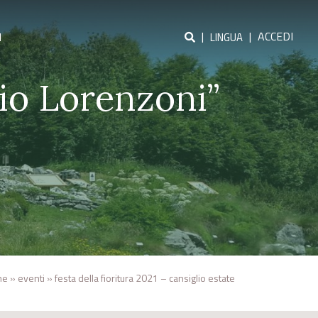
|
|
ACCEDI
I
LINGUA
io Lorenzoni”
me
»
eventi
»
festa della fioritura 2021 – cansiglio estate