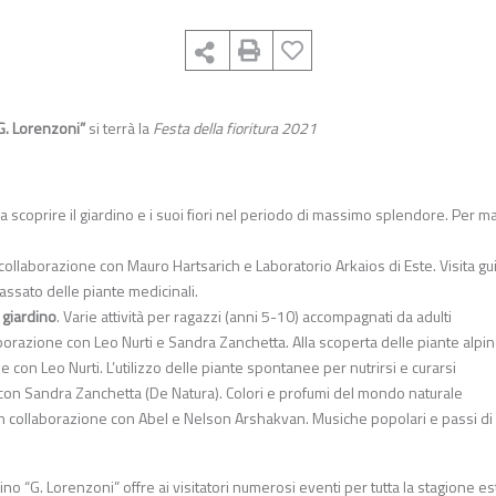
G. Lorenzoni”
si terrà la
Festa della fioritura 2021
o a scoprire il giardino e i suoi fiori nel periodo di massimo splendore. Per m
n collaborazione con Mauro Hartsarich e Laboratorio Arkaios di Este. Visita gu
assato delle piante medicinali.
 giardino
. Varie attività per ragazzi (anni 5-10) accompagnati da adulti
laborazione con Leo Nurti e Sandra Zanchetta. Alla scoperta delle piante alpi
ne con Leo Nurti. L’utilizzo delle piante spontanee per nutrirsi e curarsi
 con Sandra Zanchetta (De Natura). Colori e profumi del mondo naturale
 in collaborazione con Abel e Nelson Arshakvan. Musiche popolari e passi d
ino “G. Lorenzoni” offre ai visitatori numerosi eventi per tutta la stagione es