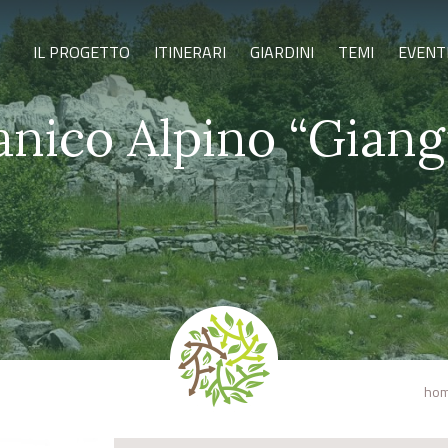
IL PROGETTO
ITINERARI
GIARDINI
TEMI
EVENT
anico Alpino “Giang
ho