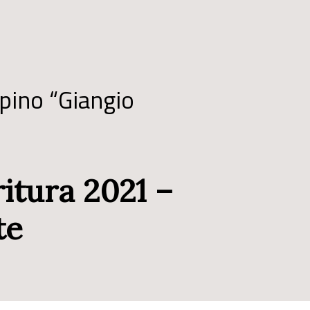
pino “Giangio
ritura 2021 –
te