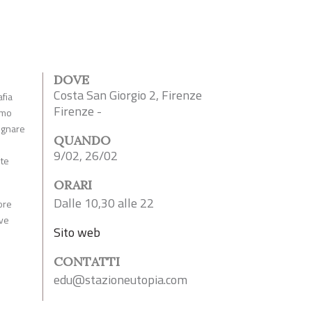
DOVE
Costa San Giorgio 2, Firenze
afia
Firenze -
timo
segnare
QUANDO
9/02, 26/02
ite
ORARI
Dalle 10,30 alle 22
 ore
ove
Sito web
CONTATTI
edu@stazioneutopia.com