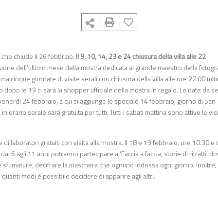
 che chiude il 26 febbraio.
Il 9, 10, 14, 23 e 24 chiusura della villa alle 22
ione dell’ultimo mese della mostra dedicata al grande maestro della fotogr
mma cinque giornate di visite serali con chiusura della villa alle ore 22.00 (ul
no dopo le 19 ci sarà la shopper ufficiale della mostra in regalo. Le date da 
venerdì 24 febbraio, a cui si aggiunge lo speciale 14 febbraio, giorno di San
n orario serale sarà gratuita per tutti. Tutti i sabati mattina sono attive le vis
di laboratori gratuiti con visita alla mostra. Il 18 e 19 febbraio, ore 10.30 e
i 6 agli 11 anni potranno partecipare a ‘Faccia a faccia, storie di ritratti’ d
ere sfumature, decifrare la maschera che ognuno indossa ogni giorno. Inoltre,
anti modi è possibile decidere di apparire agli altri.