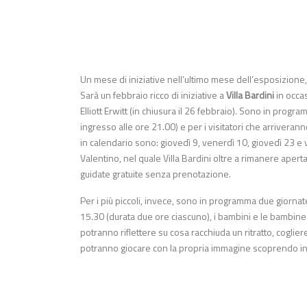
Un mese di iniziative nell’ultimo mese dell’esposizione,
Sarà un febbraio ricco di iniziative a
Villa Bardini
in occas
Elliott Erwitt (in chiusura il 26 febbraio). Sono in progra
ingresso alle ore 21.00) e per i visitatori che arriveran
in calendario sono: giovedì 9, venerdì 10, giovedì 23 e 
Valentino, nel quale Villa Bardini oltre a rimanere aperta i
guidate gratuite senza prenotazione.
Per i più piccoli, invece, sono in programma due giornate 
15.30 (durata due ore ciascuno), i bambini e le bambine da
potranno riflettere su cosa racchiuda un ritratto, cogli
potranno giocare con la propria immagine scoprendo in qu