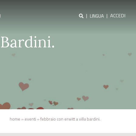
|
|
ACCEDI
I
LINGUA
 Bardini.
home
»
eventi
»
febbraio con erwitt a villa bardini.