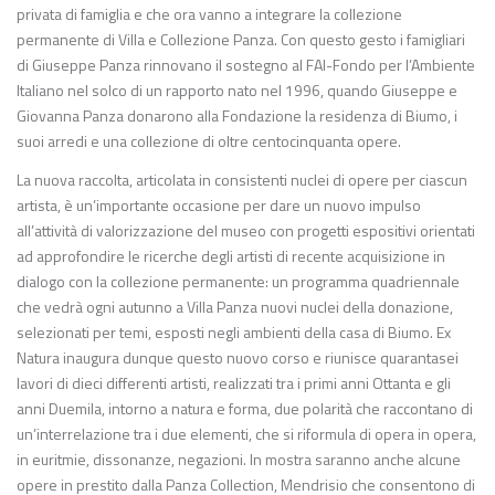
privata di famiglia e che ora vanno a integrare la collezione
permanente di Villa e Collezione Panza. Con questo gesto i famigliari
di Giuseppe Panza rinnovano il sostegno al FAI-Fondo per l’Ambiente
Italiano nel solco di un rapporto nato nel 1996, quando Giuseppe e
Giovanna Panza donarono alla Fondazione la residenza di Biumo, i
suoi arredi e una collezione di oltre centocinquanta opere.
La nuova raccolta, articolata in consistenti nuclei di opere per ciascun
artista, è un’importante occasione per dare un nuovo impulso
all’attività di valorizzazione del museo con progetti espositivi orientati
ad approfondire le ricerche degli artisti di recente acquisizione in
dialogo con la collezione permanente: un programma quadriennale
che vedrà ogni autunno a Villa Panza nuovi nuclei della donazione,
selezionati per temi, esposti negli ambienti della casa di Biumo. Ex
Natura inaugura dunque questo nuovo corso e riunisce quarantasei
lavori di dieci differenti artisti, realizzati tra i primi anni Ottanta e gli
anni Duemila, intorno a natura e forma, due polarità che raccontano di
un’interrelazione tra i due elementi, che si riformula di opera in opera,
in euritmie, dissonanze, negazioni. In mostra saranno anche alcune
opere in prestito dalla Panza Collection, Mendrisio che consentono di