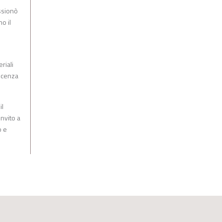
ssionò
o il
riali
oscenza
il
nvito a
o e