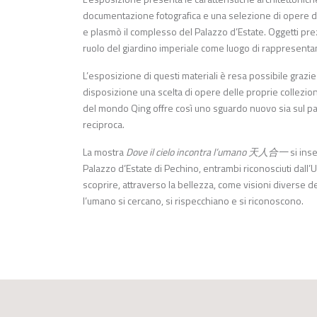
documentazione fotografica e una selezione di opere d
e plasmò il complesso del Palazzo d’Estate. Oggetti prezi
ruolo del giardino imperiale come luogo di rappresent
L’esposizione di questi materiali è resa possibile grazi
disposizione una scelta di opere delle proprie collezioni c
del mondo Qing offre così uno sguardo nuovo sia sul pat
reciproca.
La mostra
Dove il cielo incontra l’umano
天人合一
si inse
Palazzo d’Estate di Pechino, entrambi riconosciuti dall
scoprire, attraverso la bellezza, come visioni diverse d
l’umano si cercano, si rispecchiano e si riconoscono.