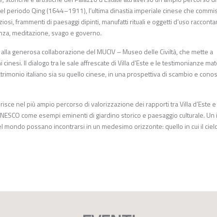
el periodo Qing (1644–1911), l’ultima dinastia imperiale cinese che commi
osi, frammenti di paesaggi dipinti, manufatti rituali e oggetti d’uso raccontan
anza, meditazione, svago e governo.
e alla generosa collaborazione del MUCIV – Museo delle Civiltà, che mette a
inesi. Il dialogo tra le sale affrescate di Villa d’Este e le testimonianze mate
rimonio italiano sia su quello cinese, in una prospettiva di scambio e con
risce nel più ampio percorso di valorizzazione dei rapporti tra Villa d’Este e 
’UNESCO come esempi eminenti di giardino storico e paesaggio culturale. Un i
el mondo possano incontrarsi in un medesimo orizzonte: quello in cui il ciel