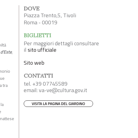
DOVE
Piazza Trento,5, Tivoli
Roma - 00019
BIGLIETTI
Per maggiori dettagli consultare
iltà
il
sito ufficiale
a d’Este
,
Sito web
imonio
CONTATTI
Due
tel. +39 07745589
a tra
email:
va-ve@cultura.gov.it
VISITA LA PAGINA DEL GIARDINO
 la
e
inattese