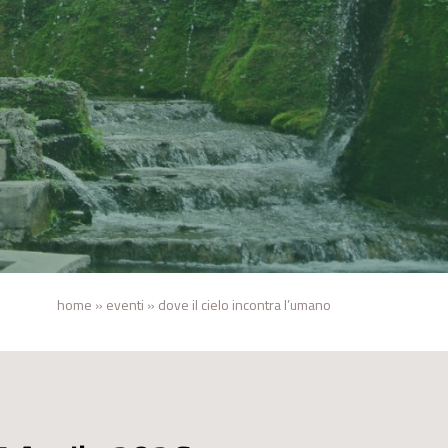
home
»
eventi
»
dove il cielo incontra l’umano