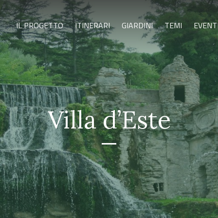
IL PROGETTO
ITINERARI
GIARDINI
TEMI
EVENT
Villa d’Este