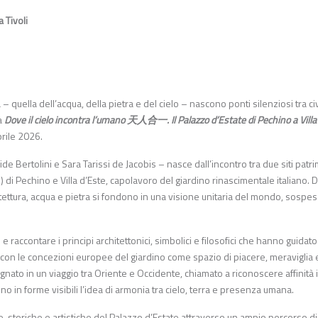
a Tivoli
quella dell’acqua, della pietra e del cielo – nascono ponti silenziosi tra civ
a
Dove il cielo incontra l’umano
天人合一
. Il Palazzo d’Estate di Pechino a Vill
prile 2026.
ide Bertolini e Sara Tarissi de Jacobis – nasce dall’incontro tra due siti patr
 Pechino e Villa d’Este, capolavoro del giardino rinascimentale italiano. 
hitettura, acqua e pietra si fondono in una visione unitaria del mondo, sospes
 e raccontare i principi architettonici, simbolici e filosofici che hanno guidato
 con le concezioni europee del giardino come spazio di piacere, meraviglia 
nato in un viaggio tra Oriente e Occidente, chiamato a riconoscere affinità 
o in forme visibili l’idea di armonia tra cielo, terra e presenza umana.
e, storiche e artistiche del Palazzo d’Estate attraverso un ampio percorso di