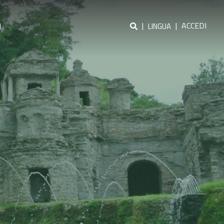
|
|
ACCEDI
I
LINGUA