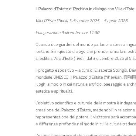
Il Palazzo d’Estate di Pechino in dialogo con Villa d’Este 
Villa D’Este (Tivoli) 3 dicembre 2025 – 5 aprile 2026
Inaugurazione 3 dicembre ore 11.30
Quando due giardini del mondo parlano la stessa lingua – 
lontane. È in questo dialogo che prende forma la mostr
allestita a Villa d’Este (Tivoli) dal 3 dicembre 2025 al 5 a
Il progetto espositivo – a cura di Elisabetta Scungio, Dav
mondiale UNESCO: il Palazzo d’Estate (Yíheyuan, 颐和园) di
luoghi simbolo in cui natura e artificio, paesaggio e arc
estetica e spiritualità.
L’obiettivo scientifico e culturale della mostra è indagare
creazione del Palazzo d’Estate, mettendoli in relazione
rappresentazione del potere. Il visitatore sarà accompag
e differenze profonde nel modo in cui le culture traducon
L’esposizione presenta le caratteristiche architettonich