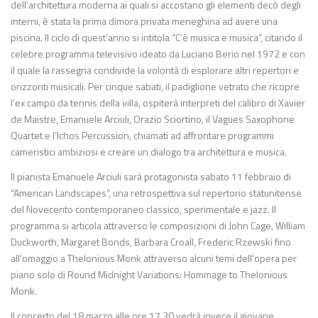
dell’architettura moderna ai quali si accostano gli elementi decò degli
interni, è stata la prima dimora privata meneghina ad avere una
piscina. Il ciclo di quest’anno si intitola “C’è musica e musica”, citando il
celebre programma televisivo ideato da Luciano Berio nel 1972 e con
il quale la rassegna condivide la volontà di esplorare altri repertori e
orizzonti musicali. Per cinque sabati, il padiglione vetrato che ricopre
l’ex campo da tennis della villa, ospiterà interpreti del calibro di Xavier
de Maistre, Emanuele Arciuli, Orazio Sciortino, il Vagues Saxophone
Quartet e l’Ichos Percussion, chiamati ad affrontare programmi
cameristici ambiziosi e creare un dialogo tra architettura e musica.
Il pianista Emanuele Arciuli sarà protagonista sabato 11 febbraio di
“American Landscapes”, una retrospettiva sul repertorio statunitense
del Novecento contemporaneo classico, sperimentale e jazz. Il
programma si articola attraverso le composizioni di John Cage, William
Duckworth, Margaret Bonds, Barbara Croall, Frederic Rzewski fino
all’omaggio a Thelonious Monk attraverso alcuni temi dell’opera per
piano solo di Round Midnight Variations: Hommage to Thelonious
Monk.
Il concerto del 18 marzo alle ore 17.30 vedrà invece il giovane