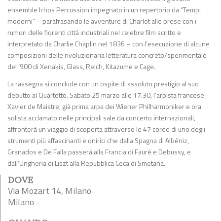
ensemble Ichos Percussion impegnato in un repertorio da “Tempi
moderni” – parafrasando le avventure di Charlot alle prese con i
rumori delle fiorenti città industriali nel celebre film scritto e
interpretato da Charlie Chaplin nel 1836 – con l’esecuzione di alcune
composizioni delle rivoluzionaria letteratura concreto/sperimentale
del ‘900 di Xenakis, Glass, Reich, Kitazume e Cage.
La rassegna si conclude con un ospite di assoluto prestigio al suo
debutto al Quartetto. Sabato 25 marzo alle 17.30, l’arpista francese
Xavier de Maistre, già prima arpa dei Wiener Philharmoniker e ora
solista acclamato nelle principali sale da concerto internazionali,
affronterà un viaggio di scoperta attraverso le 47 corde di uno degli
strumenti più affascinanti e onirici che dalla Spagna di Albéniz,
Granados e De Falla passerà alla Francia di Fauré e Debussy, e
dall’Ungheria di Liszt alla Repubblica Ceca di Smetana.
DOVE
Via Mozart 14, Milano
Milano -