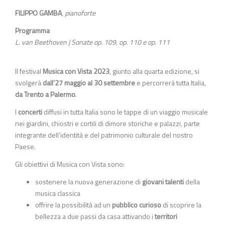
FILIPPO GAMBA
,
pianoforte
Programma
L. van Beethoven | Sonate op. 109, op. 110 e op. 111
Il festival
Musica con Vista 2023
, giunto alla quarta edizione, si
svolgerà
dall’27 maggio al 30 settembre
e percorrerà tutta Italia,
da Trento a Palermo
.
I
concerti
diffusi in tutta Italia sono le tappe di un viaggio musicale
nei giardini, chiostri e cortili di dimore storiche e palazzi, parte
integrante dell’identità e del patrimonio culturale del nostro
Paese.
Gli obiettivi di Musica con Vista sono:
sostenere la nuova generazione di
giovani talenti
della
musica classica
offrire la possibilità ad un
pubblico curioso
di scoprire la
bellezza a due passi da casa attivando i
territori