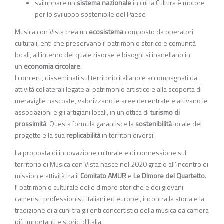
sviluppare un
sistema nazionale
in cui la Cultura è motore
per lo sviluppo sostenibile del Paese
Musica con Vista crea un
ecosistema
composto da operatori
culturali, enti che preservano il patrimonio storico e comunità
locali, all’interno del quale risorse e bisogni si inanellano in
un’
economia circolare
.
I concerti, disseminati sul territorio italiano e accompagnati da
attività collaterali legate al patrimonio artistico e alla scoperta di
meraviglie nascoste, valorizzano le aree decentrate e attivano le
associazioni e gli artigiani locali, in un’ottica di
turismo di
prossimità
. Questa formula garantisce la
sostenibilità
locale del
progetto e la sua
replicabilità
in territori diversi.
La proposta di innovazione culturale e di connessione sul
territorio di Musica con Vista nasce nel 2020 grazie all’incontro di
mission e attività tra il
Comitato AMUR
e
Le Dimore del Quartetto
.
Il patrimonio culturale delle dimore storiche e dei giovani
cameristi professionisti italiani ed europei, incontra la storia e la
tradizione di alcuni tra gli enti concertistici della musica da camera
più importanti e storici d’Italia.