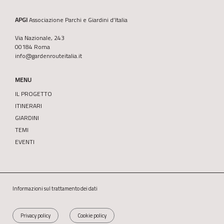
APGI
Associazione Parchi e Giardini d’Italia
Via Nazionale, 243
00184 Roma
info@gardenrouteitalia.it
MENU
IL PROGETTO
ITINERARI
GIARDINI
TEMI
EVENTI
Informazioni sul trattamento dei dati
Privacy policy
Cookie policy