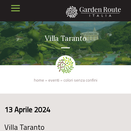
Villa Taranto
home
»
eventi
»
colori senza confini
13 Aprile 2024
Villa Taranto