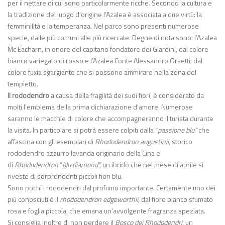
per il nettare di cui sono particolarmente ricche. Secondo la cultura e
la tradizione del luogo d’origine l’Azalea è associata a due virtù: la
femminilità e la temperanza. Nel parco sono presenti numerose
specie, dalle più comuni alle più ricercate. Degne di nota sono: l’Azalea
Mc Eacharn, in onore del capitano fondatore dei Giardini, dal colore
bianco variegato di rosso e l’Azalea Conte Alessandro Orsetti, dal
colore fuxia sgargiante che si possono ammirare nella zona del
tempietto.
Il rododendro
a causa della fragilità dei suoi fiori, è considerato da
molti l’emblema della prima dichiarazione d’amore. Numerose
saranno le macchie di colore che accompagneranno il turista durante
la visita. In particolare si potrà essere colpiti dalla “
passione blu”
che
affascina con gli esemplari di
Rhododendron augustinii
, storico
rododendro azzurro lavanda originario della Cina e
di
Rhododendron
“
blu diamond”,
un ibrido che nel mese di aprile si
riveste di sorprendenti piccoli fiori blu.
Sono pochi i rododendri dal profumo importante. Certamente uno dei
più conosciuti è il
rhododendron edgeworthii,
dal fiore bianco sfumato
rosa e foglia piccola, che emana un’avvolgente fragranza speziata.
Si consiglia inoltre di non perdere il
Bosco dei Rhododendri,
un