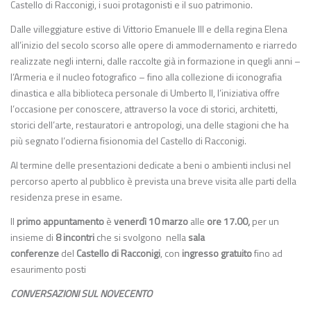
Castello di Racconigi, i suoi protagonisti e il suo patrimonio.
Dalle villeggiature estive di Vittorio Emanuele III e della regina Elena
all’inizio del secolo scorso alle opere di ammodernamento e riarredo
realizzate negli interni, dalle raccolte già in formazione in quegli anni –
l’Armeria e il nucleo fotografico – fino alla collezione di iconografia
dinastica e alla biblioteca personale di Umberto II, l’iniziativa offre
l’occasione per conoscere, attraverso la voce di storici, architetti,
storici dell’arte, restauratori e antropologi, una delle stagioni che ha
più segnato l’odierna fisionomia del Castello di Racconigi.
Al termine delle presentazioni dedicate a beni o ambienti inclusi nel
percorso aperto al pubblico è prevista una breve visita alle parti della
residenza prese in esame.
Il
primo appuntamento
è
venerdì 10 marzo
alle
ore 17.00,
per un
insieme di
8 incontri
che si svolgono nella
sala
conferenze
del
Castello di Racconigi
, con
ingresso gratuito
fino ad
esaurimento posti
CONVERSAZIONI SUL NOVECENTO