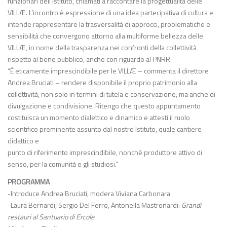
funzionari dell’Istituto, chiamati a raccontare la progettualità delle
VILLÆ. L’incontro è espressione di una idea partecipativa di cultura e
intende rappresentare la trasversalità di approcci, problematiche e
sensibilità che convergono attorno alla multiforme bellezza delle
VILLÆ, in nome della trasparenza nei confronti della collettività
rispetto al bene pubblico, anche con riguardo al PNRR.
“È eticamente imprescindibile per le VILLÆ – commenta il direttore
Andrea Bruciati – rendere disponibile il proprio patrimonio alla
collettività, non solo in termini di tutela e conservazione, ma anche di
divulgazione e condivisione. Ritengo che questo appuntamento
costituisca un momento dialettico e dinamico e attesti il ruolo
scientifico preminente assunto dal nostro Istituto, quale cantiere
didattico e
punto di riferimento imprescindibile, nonché produttore attivo di
senso, per la comunità e gli studiosi.”
PROGRAMMA
-Introduce Andrea Bruciati, modera Viviana Carbonara
-Laura Bernardi, Sergio Del Ferro, Antonella Mastronardi:
Grandi
restauri al Santuario di Ercole