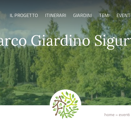
IL PROGETTO
ITINERARI
GIARDINI
TEMI
EVENT
arco Giardino Sigur
home
»
eventi