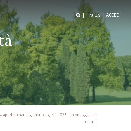
|
|
ACCEDI
I
LINGUA
tà
»
apertura parco giardino sigurtà 2025 con omaggio alle
donne