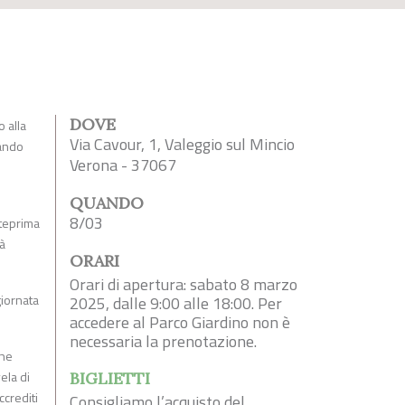
DOVE
o alla
Via Cavour, 1, Valeggio sul Mincio
mando
Verona - 37067
QUANDO
8/03
nteprima
ià
ORARI
Orari di apertura: sabato 8 marzo
giornata
2025, dalle 9:00 alle 18:00. Per
accedere al Parco Giardino non è
necessaria la prenotazione.
che
ela di
BIGLIETTI
ccrediti
Consigliamo l’acquisto del