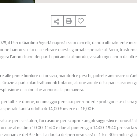
 il Parco Giardino Sigurtà riaprirà i suoi cancelli, dando ufficialmente inizi
donne hanno scelto di celebrare questa giornata speciale al Parco, trasfor
ra l’anno di uno dei parchi più amati al mondo, visitato ogni anno da oltre
ltre alle prime fioriture di forsizia, mandorli e peschi, potrete ammirare un’a
o. Grazie a particolari trattamenti botanici, alcune aiuole di tulipani saranno g
esplosione di colori che annuncia la primavera.
o per tutte le donne, un omaggio pensato per renderle protagoniste di una 
speciale tariffa ridotta di 14,00 € invece di 18,00 €.
atuite per i visitatori, l’occasione per scoprire angoli suggestivi e curiosità 
nno due al mattino 10:00-11:40 e due al pomeriggio 14:00-15:40 presso la v
e vicinanze del Bar Iris. La durata del percorso sarà di 1 h e 30 minuti e gli a