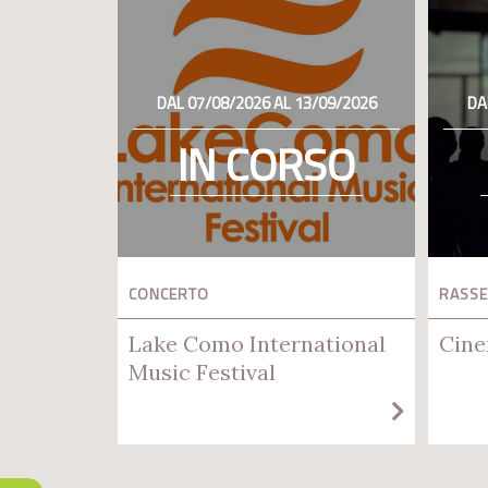
DAL 07/08/2026 AL 13/09/2026
DA
IN CORSO
CONCERTO
RASSE
Lake Como International
Cine
Music Festival