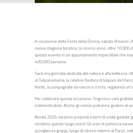
In occasione della Festa della Donna, sabato 8 marzo 2025,
nuova stagione turistica. Lo scorso anno, oltre 10.000 
questo evento in un appuntamento imperdibile che inaugu
400.000 persone.
Sarà una giornata dedicata alla natura e alla bellezza: o
di Tulipanomania, la celebre fioritura di tulipani del Parc
fiorite, accompagnate da narcisi e crochi, regalando un’
Per celebrare questa occasione, l’ingresso sarà gratuit
indimenticabile. Anche gli uomini potranno godere di una 
Novità 2025: saranno proposti 4 turni di visite guidate gr
rendono questo luogo unico! Gli orari di partenza sara
accoglienza gruppi, luogo di ritrovo interno al Parco, nell