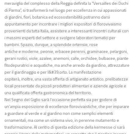
meraviglia del complesso della Reggia definita la “Versailles dei Duchi
di Parma”, si trasformerà nel luogo per eccellenza in cui appassionati
di giardini, fiori, botanica ed ecosostenibilità potranno darsi
appuntamento per incontrare i migliori espositori di florovivaismo
provenienti da tutta Italia, assistere a interessanti incontri culturali con
i massimi esperti del settore e svolgere laboratori tematici per
bambini. Spazio, dunque, a splendide ortensie, rose
antiche e moderne, peonie, erbacee perenni, graminacee, pelargoni,
gerani rustici, viole, azalee, anemoni, calle, orchidee, bulbacee, piante
fitodepuratrici e acquatiche, ma anche arredo da giardino, attrezzature
per il giardinaggio e per l&#39;orto. La manifestazione
ospiterà, inoltre, una vasta offerta di artigianato artistico, prelibatezze
locali presentate da piccoli produttori alimentari e aziende agricole e
una qualificata offerta gastronomica del territorio.
Nel Segno del Giglio sarà l’occasione perfetta sia per godere di
un’ampia esposizione di eccellenze florovivaistiche, che per imparare
a guardare al verde e al giardino non come semplici elementi
ornamentali, ma come un sistema vivo, in perenne mutamento e
trasformazione. Al centro di questa edizione della kermesse ci sarà
proprio il tema della metamorfosi, un concetto che il giardino incarna