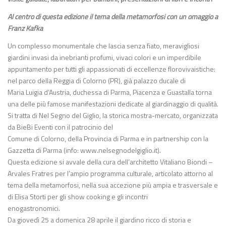
Al centro di questa edizione il tema della metamorfosi con un omaggio a
Franz Kafka
Un complesso monumentale che lascia senza fiato, meravigliosi
giardini invasi da inebrianti profumi, vivaci colori e un imperdibile
appuntamento per tutti gli appassionati di eccellenze florovivaistiche:
nel parco della Reggia di Colorno (PR), già palazzo ducale di
Maria Luigia d’Austria, duchessa di Parma, Piacenza e Guastalla torna
una delle più famose manifestazioni dedicate al giardinaggio di qualità.
Si tratta di Nel Segno del Giglio, la storica mostra-mercato, organizzata
da BieBi Eventi con il patrocinio del
Comune di Colorno, della Provincia di Parma e in partnership con la
Gazzetta di Parma (info: www.nelsegnodelgiglio.it).
Questa edizione si avvale della cura dell’architetto Vitaliano Biondi –
Arvales Fratres per l’ampio programma culturale, articolato attorno al
tema della metamorfosi, nella sua accezione più ampia e trasversale e
di Elisa Storti per gli show cooking e gli incontri
enogastronomici.
Da giovedì 25 a domenica 28 aprile il giardino ricco di storia e