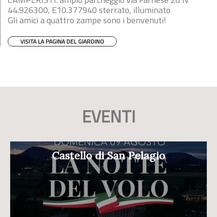
44.926300, E10.377940 sterrato, illuminato
Gli amici a quattro zampe sono i benvenuti!
VISITA LA PAGINA DEL GIARDINO
EVENTI
Castello di San Pelagio