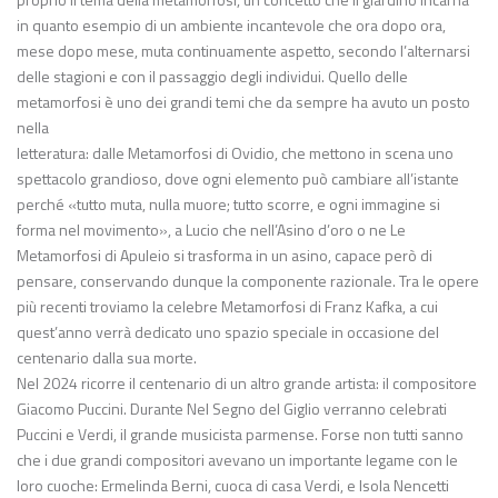
in quanto esempio di un ambiente incantevole che ora dopo ora,
mese dopo mese, muta continuamente aspetto, secondo l’alternarsi
delle stagioni e con il passaggio degli individui. Quello delle
metamorfosi è uno dei grandi temi che da sempre ha avuto un posto
nella
letteratura: dalle Metamorfosi di Ovidio, che mettono in scena uno
spettacolo grandioso, dove ogni elemento può cambiare all’istante
perché «tutto muta, nulla muore; tutto scorre, e ogni immagine si
forma nel movimento», a Lucio che nell’Asino d’oro o ne Le
Metamorfosi di Apuleio si trasforma in un asino, capace però di
pensare, conservando dunque la componente razionale. Tra le opere
più recenti troviamo la celebre Metamorfosi di Franz Kafka, a cui
quest’anno verrà dedicato uno spazio speciale in occasione del
centenario dalla sua morte.
Nel 2024 ricorre il centenario di un altro grande artista: il compositore
Giacomo Puccini. Durante Nel Segno del Giglio verranno celebrati
Puccini e Verdi, il grande musicista parmense. Forse non tutti sanno
che i due grandi compositori avevano un importante legame con le
loro cuoche: Ermelinda Berni, cuoca di casa Verdi, e Isola Nencetti