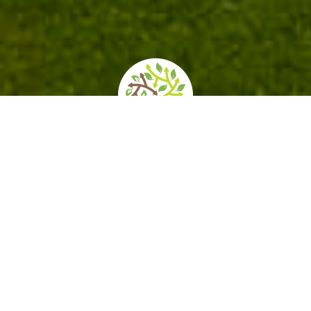
home
»
itineraries
»
giardini e arte contemporanea
Negli anni Settanta del secolo scorso, col
diffondersi
della contestazione dell’arte
commercializzata, si diffonde la “Land Art”, con
esposizioni di opere all’aperto, fuori dagli spazi
elitari dei musei, gratuita e fruibile
liberamente. Ne è derivato un vivace proliferare
di parchi di sculture, con opere inserite a volte