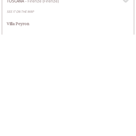
TOSCANA
- Firenze (Firenze)
SEE IT ON THE MAP
Villa Peyron
CALABRIA
- Catanzaro (Catanzaro)
SEE IT ON THE MAP
MARCA - Parco Internazionale della Scultura, Catanzaro
LOMBARDIA
- Briosco (Monza e della Brianza)