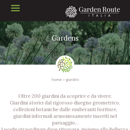
Gardens
home
»
giardini
Oltre 200 giardini da scoprire e da vivere.
Giardini storici dal rigoroso disegno geometrico,
collezioni botaniche dalle esuberanti fioriture,
giardini informali armoniosamente inseriti nel
paesaggio…
Luoghi straordinari dove ritrovare, insieme alla Bellezza,