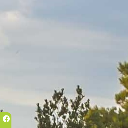
Prec.
Succ