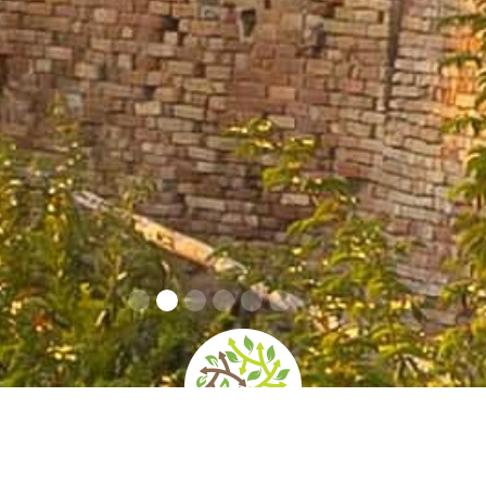
home
»
giardini
»
orto sul colle dell’infinito – fai