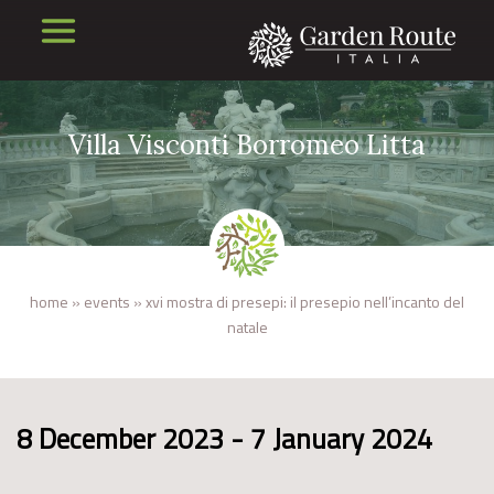
Villa Visconti Borromeo Litta
home
»
events
»
xvi mostra di presepi: il presepio nell’incanto del
natale
8 December 2023 - 7 January 2024