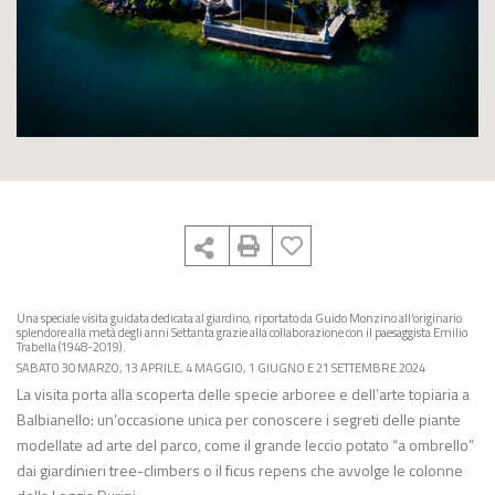
Una speciale visita guidata dedicata al giardino, riportato da Guido Monzino all’originario
splendore alla metà degli anni Settanta grazie alla collaborazione con il paesaggista Emilio
Trabella (1948-2019).
SABATO 30 MARZO, 13 APRILE, 4 MAGGIO, 1 GIUGNO E 21 SETTEMBRE 2024
La visita porta alla scoperta delle specie arboree e dell’arte topiaria a
Balbianello: un’occasione unica per conoscere i segreti delle piante
modellate ad arte del parco, come il grande leccio potato “a ombrello”
dai giardinieri tree-climbers o il ficus repens che avvolge le colonne