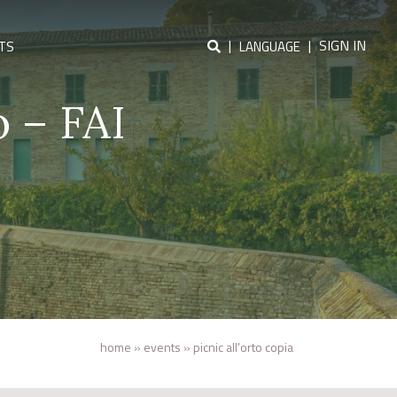
|
|
SIGN IN
TS
LANGUAGE
o – FAI
home
»
events
»
picnic all’orto copia