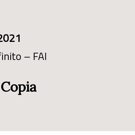
 2021
finito – FAI
 Copia