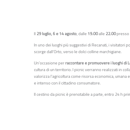
Il
29 luglio, 6 e 14 agosto
, dalle
19.00
alle
22.00
presso l
In uno dei luoghi più suggestivi di Recanati, i visitator
scorge dall’Orto, verso le dolci colline marchigiane.
Un’occasione per
raccontare e promuovere i luoghi di 
cultura di un territorio. I picnic verranno realizzati in 
valorizza l’agricoltura come risorsa economica, umana 
e intenso con il cittadino consumatore.
Il cestino da picnic è prenotabile a parte, entro 24 h pr