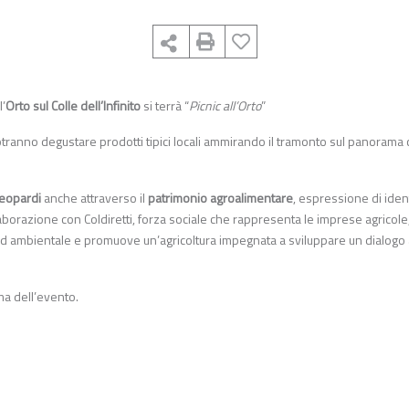
’
Orto sul Colle dell’Infinito
si terrà “
Picnic all’Orto
”
i potranno degustare prodotti tipici locali ammirando il tramonto sul panorama 
Leopardi
anche attraverso il
patrimonio agroalimentare
, espressione di ident
collaborazione con Coldiretti, forza sociale che rappresenta le imprese agricole
ed ambientale e promuove un’agricoltura impegnata a sviluppare un dialogo
ima dell’evento.