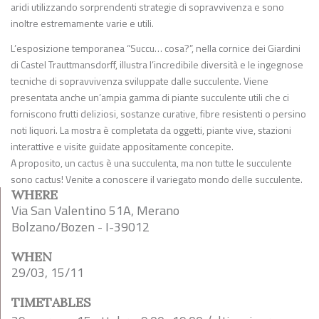
aridi utilizzando sorprendenti strategie di sopravvivenza e sono
inoltre estremamente varie e utili.
L’esposizione temporanea “Succu… cosa?”, nella cornice dei Giardini
di Castel Trauttmansdorff, illustra l’incredibile diversità e le ingegnose
tecniche di sopravvivenza sviluppate dalle succulente. Viene
presentata anche un’ampia gamma di piante succulente utili che ci
forniscono frutti deliziosi, sostanze curative, fibre resistenti o persino
noti liquori. La mostra è completata da oggetti, piante vive, stazioni
interattive e visite guidate appositamente concepite.
A proposito, un cactus è una succulenta, ma non tutte le succulente
sono cactus! Venite a conoscere il variegato mondo delle succulente.
WHERE
Via San Valentino 51A, Merano
Bolzano/Bozen - I-39012
WHEN
29/03, 15/11
TIMETABLES