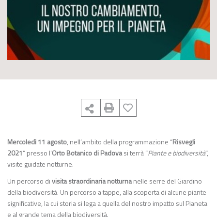
Mercoledì 11 agosto
, nell’ambito della programmazione “
Risvegli
2021
” presso l’
Orto Botanico di Padova
si terrà “
Piante e biodiversità
“,
visite guidate notturne.
Un percorso di
visita straordinaria notturna
nelle serre del Giardino
della biodiversità. Un percorso a tappe, alla scoperta di alcune piante
significative, la cui storia si lega a quella del nostro impatto sul Pianeta
e al grande tema della biodiversità.