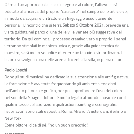
Oltre ad un approccio classico al segno e al colore, l’allievo sarà
educato alla ricerca del proprio “carattere” nel campo delle arti visive,
in modo da acquisire un tratto e un linguaggio assolutamente
personali. L’incontro che si terrà
Sabato 9 Ottobre 2021
, prevede una
visita guidata nel parco di una delle ville venete più suggestive del
territorio. Da qui comincia il processo creativo vero e proprio: i sensi
verranno stimolati in maniera unica e, grazie alla guida tecnica del
maestro, sarà molto semplice ottenere un taccuino straordinario. Il
lavoro si svolge in una delle aree adiacenti alla villa, in piena natura.
Paolo Loschi
Dopo gli studi musicali ha dedicato la sua attenzione alle arti figurative.
La formazione è avvenuta frequentando gli ambienti veneziani
nell’ambito pittorico e grafico, per poi approfondire l’uso del colore
nel sud della Spagna. Tuttora è molto legato al mondo musicale con il
quale intesse collaborazioni quali action painting e scenografie.
I suoi lavori sono stati esposti a Roma, Milano, Amsterdam, Berlino e
New York.
Come pittore, dice di sé, “ho un buon orecchio”.