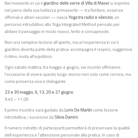
Nel momento in cui il
giardino delle serre di Villa di Maser
si esprime
nel pieno della sua bellezza primaverile — tra fioriture, essenze
officinali e alberi secolari — nasce
Yoga tra radici e silenzio
, un
percorso introduttivo allo Yoga Integrated Method pensato per
abitare il paesaggio in modo nuovo, lento e consapevole.
Non una semplice lezione all’aperto, ma un’esperienza in cui il
giardino diventa parte della pratica: accompagna il respiro, suggerisce
il ritmo, invita all’equilibrio.
Ogni sabato mattina, tra maggio e giugno, sei incontri offriranno
l’occasione di vivere questo luogo storico non solo come cornice, ma
come presenza viva e dialogante.
23 e 30 maggio, 6, 13, 20 e 27 giugno
9.45 – 11.00
Il primo incontro sarà guidato da
Loris De Martin
come lezione
introduttiva; i successivi da
Silvia Damini
.
Il numero ristretto di partecipanti permetterà di preservare la qualità
dell’esperienza e l’attenzione personale alla pratica. In caso di