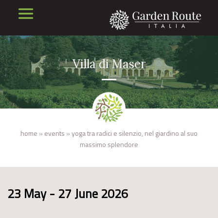
Villa di Maser
home
»
events
»
yoga tra radici e silenzio, nel giardino al suo
massimo splendore
23 May - 27 June 2026