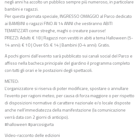
negli anni ha accolto un pubblico sempre più numeroso, in particolare
bambini e ragazzi.
Per questa giornata speciale, INGRESSO OMAGGIO al Parco dedicato
ai BAMBINI o ragazzi FINO AI 14 ANNI che vestiranno ABITI
TEMATIZZATI come streghe, maghi o creature paurose!
PREZZI: Adulti: € 18 | Ragazzi non vestiti in abiti a tema Halloween (5-
14 anni): € 10 | Over 65: € 14 | Bambini (0-4 anni): Gratis.
A pochi giorni dall’evento sarà pubblicato sui canali social del Parco e
affisso nella bacheca principale del giardino il programma completo
con tutti gli orari e le postazioni degli spettacoli.
METEO:
L’organizzatore si riserva di poter modificare, spostare o annullare
l’evento per ragioni meteo, per causa di forza maggiore o per rispetto
di disposizioni normative di carattere nazionale e/o locale disposte
anche nell’immediatezza della manifestazione (la comunicazione
verrà data con 2 giorni di anticipo).
#halloween #parcosigurta
Video-racconto delle edizioni