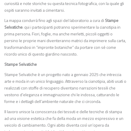
curiosità e note storiche su questa tecnica fotografica, con la quale gli
ospiti saranno invitati a cimentarsi.
La mappa condurrà fino agli spazi del laboratorio a cura di
Stampe
Selvatiche
: qui i partecipanti potranno sperimentare la cianotipia in
prima persona. Fiori, foglie, ma anche merletti, piccoli oggetti o
persino le proprie mani diventeranno matrici da imprimere sulla carta,
trasformandosi in “impronte botaniche” da portare con sé come
ricordo unico di questo giardino nascosto.
Stampe Selvatiche
Stampe Selvatiche è un progetto nato a gennaio 2025 che intreccia
arte e moda in un unico linguaggio. Attraverso la cianotipia, abiti usati o
realizzati con stoffe di recupero diventano narrazioni tessili che
vestono d’eleganza e immaginazione chi le indossa, catturando le
forme e i dettagli dell’ambiente naturale che ci circonda.
Il lavoro unisce la conoscenza dei tessuti e delle tecniche di stampa
ad una visione estetica che fa della moda un mezzo espressivo e un
veicolo di cambiamento. Ogni abito diventa così un’opera da