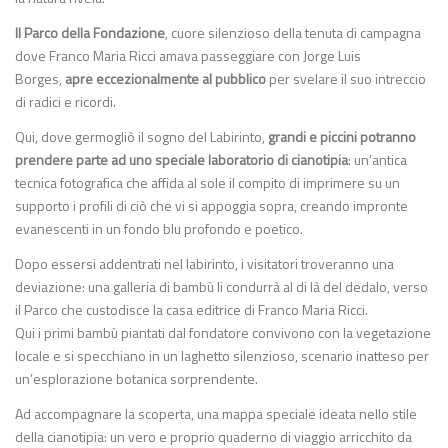
Il Parco della Fondazione
, cuore silenzioso della tenuta di campagna
dove Franco Maria Ricci amava passeggiare con Jorge Luis
Borges,
apre eccezionalmente al pubblico
per svelare il suo intreccio
di radici e ricordi.
Qui, dove germogliò il sogno del Labirinto,
grandi e piccini potranno
prendere parte ad uno speciale laboratorio di cianotipia
: un’antica
tecnica fotografica che affida al sole il compito di imprimere su un
supporto i profili di ciò che vi si appoggia sopra, creando impronte
evanescenti in un fondo blu profondo e poetico.
Dopo essersi addentrati nel labirinto, i visitatori troveranno una
deviazione: una galleria di bambù li condurrà al di là del dedalo, verso
il Parco che custodisce la casa editrice di Franco Maria Ricci.
Qui i primi bambù piantati dal fondatore convivono con la vegetazione
locale e si specchiano in un laghetto silenzioso, scenario inatteso per
un’esplorazione botanica sorprendente.
Ad accompagnare la scoperta, una mappa speciale ideata nello stile
della cianotipia: un vero e proprio quaderno di viaggio arricchito da