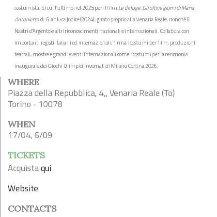
costumista, di cui l’ultimo nel 2025 per il film
Le déluge. Gli ultimi giorni di Maria
Antonietta
di Gianluca Jodice (2024), girato proprio alla Venaria Reale, nonchè 6
Nastri d’Argento e altri riconoscimenti nazionali e internazionali. Collabora con
importanti registi italiani ed internazionali, firma i costumi per film, produzioni
teatrali, mostre e grandi eventi internazionali come i costumi per la cerimonia
inaugurale dei Giochi Olimpici Invernali di Milano Cortina 2026.
WHERE
Piazza della Repubblica, 4,, Venaria Reale (To)
Torino - 10078
WHEN
17/04, 6/09
TICKETS
Acquista
qui
Website
CONTACTS