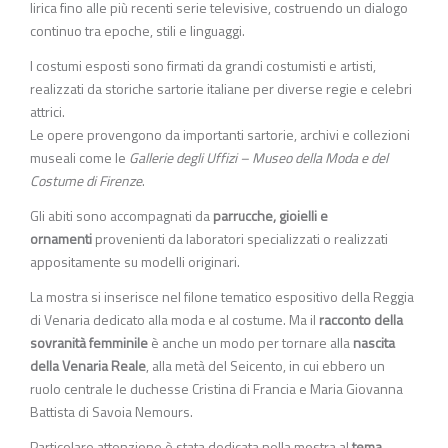
lirica fino alle più recenti serie televisive, costruendo un dialogo
continuo tra epoche, stili e linguaggi.
I costumi esposti sono firmati da grandi costumisti e artisti,
realizzati da storiche sartorie italiane per diverse regie e celebri
attrici.
Le opere provengono da importanti sartorie, archivi e collezioni
museali come le
Gallerie degli Uffizi – Museo della Moda e del
Costume di Firenze
.
Gli abiti sono accompagnati da
parrucche, gioielli e
ornamenti
provenienti da laboratori specializzati o realizzati
appositamente su modelli originari.
La mostra si inserisce nel filone tematico espositivo della Reggia
di Venaria dedicato alla moda e al costume. Ma il
racconto della
sovranità femminile
è anche un modo per tornare alla
nascita
della Venaria Reale
, alla metà del Seicento, in cui ebbero un
ruolo centrale le duchesse Cristina di Francia e Maria Giovanna
Battista di Savoia Nemours.
Particolare attenzione è stata dedicata nella mostra al
tema