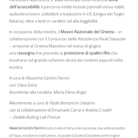
dell’accessibilità
: il percorso infatti include pannelli visivo-tattili,
audiodescrizioni, sottotitoli e traduzioni in LIS (Lingua dei Segni
Italiana), oltre a testi in caratteri ad alta leggibilità.
In occasione della mostra, il
Museo Nazionale del Cinema
– in
collaborazione con il Consorzio delle Residenze Reali Sabaude
– propone al Cinema Massimo nel mese di giugno
una
rassegna
che prevede la
proiezione di quattro film
che
mostrano sul grande schermo alcuni dei costumi esposti nella
mostra.
A cura di
Massimo Cantini Parrini
con
Clara Goria
Assistente alla curatela:
Maria Elena Angei
Allestimento a cura di
Paolo Bertoncini Sabatini
con la collaborazione di Emanuele Carrai e Andrea Crudeli
– Dedalo Builing Lab Firenze
Massimo Cantini Parrini
è costumista di fama internazionale, due volte candidato
all’Oscar, vincitore di molti premi, tra questi 6 David di Donatello come miglior