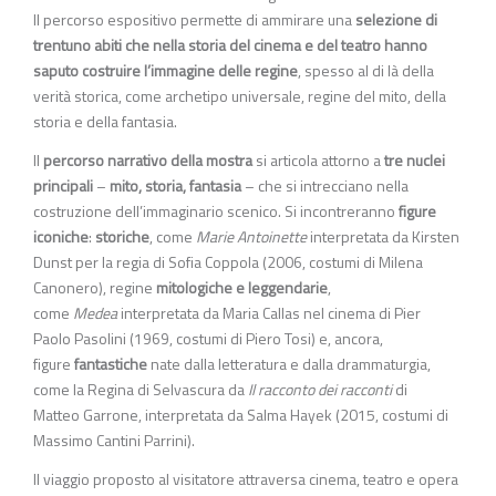
Il percorso espositivo permette di ammirare una
selezione di
trentuno abiti che nella storia del cinema e del teatro hanno
saputo costruire l’immagine delle regine
, spesso al di là della
verità storica, come archetipo universale, regine del mito, della
storia e della fantasia.
Il
percorso narrativo della mostra
si articola attorno a
tre nuclei
principali
–
mito, storia, fantasia
– che si intrecciano nella
costruzione dell’immaginario scenico. Si incontreranno
figure
iconiche
:
storiche
, come
Marie Antoinette
interpretata da Kirsten
Dunst per la regia di Sofia Coppola (2006, costumi di Milena
Canonero), regine
mitologiche e leggendarie
,
come
Medea
interpretata da Maria Callas nel cinema di Pier
Paolo Pasolini (1969, costumi di Piero Tosi) e, ancora,
figure
fantastiche
nate dalla letteratura e dalla drammaturgia,
come la Regina di Selvascura da
Il racconto dei racconti
di
Matteo Garrone, interpretata da Salma Hayek (2015, costumi di
Massimo Cantini Parrini).
Il viaggio proposto al visitatore attraversa cinema, teatro e opera