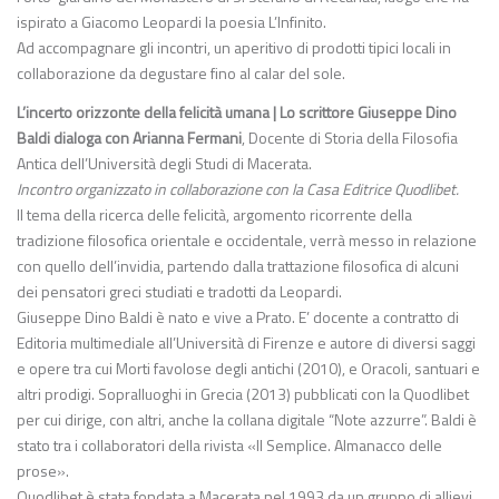
ispirato a Giacomo Leopardi la poesia L’Infinito.
Ad accompagnare gli incontri, un aperitivo di prodotti tipici locali in
collaborazione da degustare fino al calar del sole.
L’incerto orizzonte della felicità umana | Lo scrittore Giuseppe Dino
Baldi dialoga con Arianna Fermani
, Docente di Storia della Filosofia
Antica dell’Università degli Studi di Macerata.
Incontro organizzato in collaborazione con la Casa Editrice Quodlibet.
Il tema della ricerca delle felicità, argomento ricorrente della
tradizione filosofica orientale e occidentale, verrà messo in relazione
con quello dell’invidia, partendo dalla trattazione filosofica di alcuni
dei pensatori greci studiati e tradotti da Leopardi.
Giuseppe Dino Baldi è nato e vive a Prato. E’ docente a contratto di
Editoria multimediale all’Università di Firenze e autore di diversi saggi
e opere tra cui Morti favolose degli antichi (2010), e Oracoli, santuari e
altri prodigi. Sopralluoghi in Grecia (2013) pubblicati con la Quodlibet
per cui dirige, con altri, anche la collana digitale “Note azzurre”. Baldi è
stato tra i collaboratori della rivista «Il Semplice. Almanacco delle
prose».
Quodlibet è stata fondata a Macerata nel 1993 da un gruppo di allievi