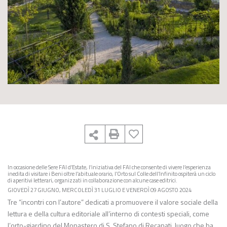
In occasione delle Sere FAI d’Estate, l’iniziativa del FAI che consente di vivere l’esperienza
inedita di visitare i Beni oltre l’abituale orario, l’Orto sul Colle dell’Infinito ospiterà un ciclo
di aperitivi letterari, organizzati in collaborazione con alcune case editrici.
GIOVEDÌ 27 GIUGNO, MERCOLEDÌ 31 LUGLIO E VENERDÌ 09 AGOSTO 2024
Tre “incontri con l’autore” dedicati a promuovere il valore sociale della
lettura e della cultura editoriale all’interno di contesti speciali, come
l’orto-giardino del Monastero di S. Stefano di Recanati, luogo che ha