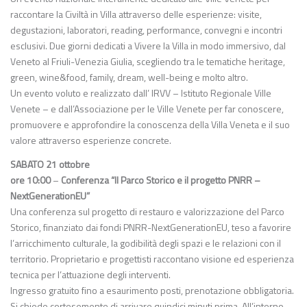
raccontare la Civiltà in Villa attraverso delle esperienze: visite,
degustazioni, laboratori, reading, performance, convegni e incontri
esclusivi. Due giorni dedicati a Vivere la Villa in modo immersivo, dal
Veneto al Friuli-Venezia Giulia, scegliendo tra le tematiche heritage,
green, wine&food, family, dream, well-being e molto altro.
Un evento voluto e realizzato dall’ IRVV – Istituto Regionale Ville
Venete – e dall’Associazione per le Ville Venete per far conoscere,
promuovere e approfondire la conoscenza della Villa Veneta e il suo
valore attraverso esperienze concrete.
SABATO 21 ottobre
ore 10:00
–
Conferenza “Il Parco Storico e il progetto PNRR –
NextGenerationEU”
Una conferenza sul progetto di restauro e valorizzazione del Parco
Storico, finanziato dai fondi PNRR-NextGenerationEU, teso a favorire
l’arricchimento culturale, la godibilità degli spazi e le relazioni con il
territorio. Proprietario e progettisti raccontano visione ed esperienza
tecnica per l’attuazione degli interventi.
Ingresso gratuito fino a esaurimento posti, prenotazione obbligatoria.
Si chiede cortesemente di arrivare quindici minuti prima. All’interno