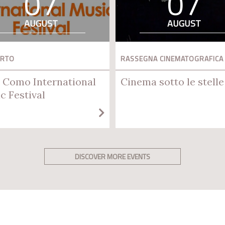
07
07
AUGUST
AUGUST
ERTO
RASSEGNA CINEMATOGRAFICA
 Como International
Cinema sotto le stelle
c Festival
DISCOVER MORE EVENTS