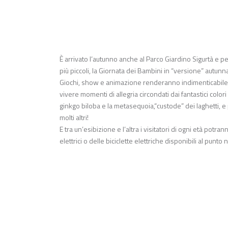
È arrivato l’autunno anche al Parco Giardino Sigurtà e p
più piccoli, la Giornata dei Bambini in “versione” autunn
Giochi, show e animazione renderanno indimenticabile e
vivere momenti di allegria circondati dai fantastici color
ginkgo biloba e la metasequoia,“custode” dei laghetti, e 
molti altri!
E tra un’esibizione e l’altra i visitatori di ogni età pot
elettrici o delle biciclette elettriche disponibili al punt