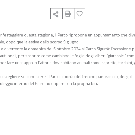
er festeggiare questa stagione, il Parco ripropone un appuntamento che diver
ale, dopo quella estiva dello scorso 9 giugno.
 divertente la domenica del 6 ottobre 2024 al Parco Sigurtà: l’occasione p
i autunnali, per scoprire come cambiano le foglie degli alberi “giurassici” come
per fare una tappa in Fattoria dove abitano animali come caprette, tacchini, g
ranno scegliere se conoscere il Parco a bordo del trenino panoramico, dei golf-
o noleggio interno del Giardino oppure con la propria bici.