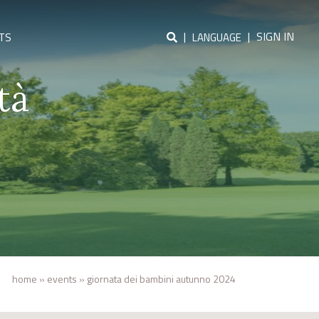
|
|
SIGN IN
TS
LANGUAGE
tà
home
»
events
»
giornata dei bambini autunno 2024