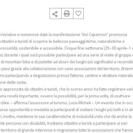
 iniziative e numerose date la manifestazione ‘Vivi Capannori’ promossa
ttadini e turisti di scoprire le bellezze paesaggistiche, naturalistiche e
 prossimità, sostenibile e accessibile. Cinque fine settimana (29-30 aprile-1
urante i quali sarà possibile partecipare ad una serie di visite di gruppo
 di mountain bike e di joelette ad alcuni dei luoghi più significativi e recondit
he e pievi grazie alla collaborazione con varie associazioni del territorio. Al ter
sarsi partecipando a degustazioni presso fattorie, cantine e strutture ristorati
e delle visite.
apprezzata da cittadini e turisti, che lo scorso anno ha fatto registrare var
 una novità importante, ovvero la possibilità, per la prima volta, di usufruire
 bike – afferma l’assessore al turismo, Lucia Micheli -. Un evento che in oc
ve opportunità e modalità ai partecipanti di visitare i luoghi più belli e in al
, inoltre, mantiene le sue caratteristiche di inclusività visto che dà anche la
le persone con disabilità. Invitiamo cittadini e turisti a partecipare ai vari
rritorio di grande interesse e ringraziamo tutte le associazioni che hann