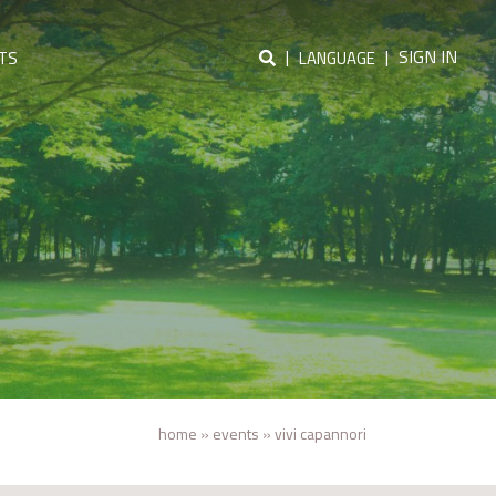
|
|
SIGN IN
TS
LANGUAGE
home
»
events
»
vivi capannori