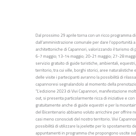
Dal prossimo 29 aprile torna con un ricco programma di
dall’amministrazione comunale per dare l’opportunità a ci
architettoniche di Capannori, valorizzando il turismo di
6-7 maggio; 13-14 maggio; 20-21 maggio; 27-28 maggio) d
servizio gratuito di guide turistiche, ambientali, equestri,
territorio, tra cui ville, borghi storici, aree naturalistic
delle visite i partecipanti avranno la possibilità di rilas
capannoresi segnalandolo al momento della prenotazion
“L’edizione 2023 di Vivi Capannori, manifestazione molto 
out, si presenta particolarmente ricca di iniziative e con
gratuitamente anche di guide equestri e per la mountain
del Bicentenario abbiamo voluto arricchire per offrire nuo
casi meno conosciuti del nostro territorio. Vivi Capannori
possibilità di utilizzare la joelette per lo spostamento del
appuntamenti in programma che propongono uscite sul te