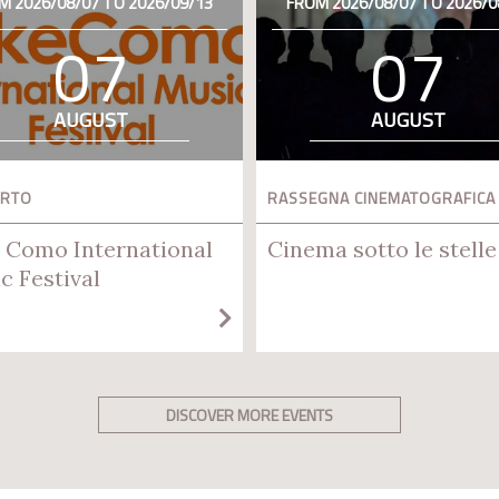
M 2026/08/07 TO 2026/09/13
FROM 2026/08/07 TO 2026/0
07
07
AUGUST
AUGUST
ERTO
RASSEGNA CINEMATOGRAFICA
 Como International
Cinema sotto le stelle
c Festival
DISCOVER MORE EVENTS