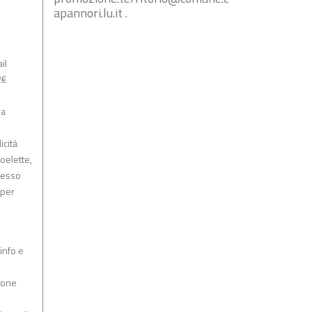
apannori.lu.it
.
il
2€
da
icità
oelette,
gresso
 per
i
 info e
zione