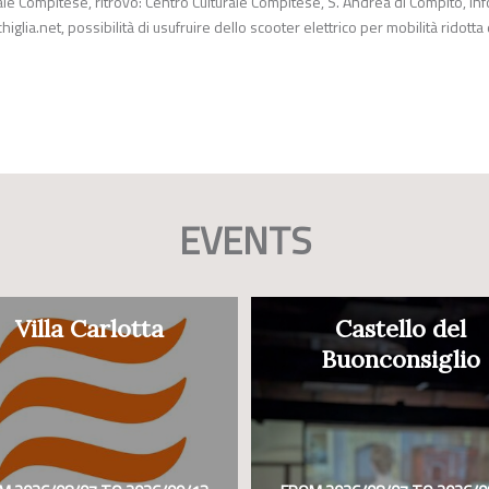
urale Compitese, ritrovo: Centro Culturale Compitese, S. Andrea di Compito, inf
higlia.net
, possibilità di usufruire dello scooter elettrico per mobilità ridotta
EVENTS
Villa Carlotta
Castello del
Buonconsiglio