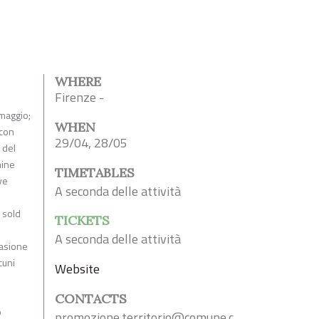
WHERE
Firenze -
 maggio;
WHEN
 con
29/04, 28/05
i del
mine
TIMETABLES
ve
A seconda delle attività
i sold
TICKETS
A seconda delle attività
casione
cuni
Website
CONTACTS
o
promozione.territorio@comune.c