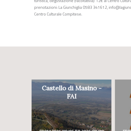
turistica, degustazione (facoltativa): 12€ al Centro Cult
prenotazioni: La Giunchiglia 0583 341612,
info@lagiunc
Centro Culturale Compitese.
Castello di Masino -
FAI