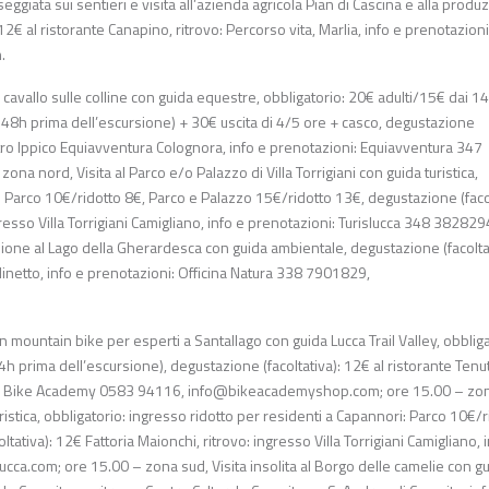
ggiata sui sentieri e visita all’azienda agricola Pian di Cascina e alla produ
2€ al ristorante Canapino, ritrovo: Percorso vita, Marlia, info e prenotazioni
m
.
avallo sulle colline con guida equestre, obbligatorio: 20€ adulti/15€ dai 14
 48h prima dell’escursione) + 30€ uscita di 4/5 ore + casco, degustazione
 Centro Ippico Equiavventura Colognora, info e prenotazioni: Equiavventura 347
zona nord, Visita al Parco e/o Palazzo di Villa Torrigiani con guida turistica,
: Parco 10€/ridotto 8€, Parco e Palazzo 15€/ridotto 13€, degustazione (facol
resso Villa Torrigiani Camigliano, info e prenotazioni: Turislucca 348 382829
ione al Lago della Gherardesca con guida ambientale, degustazione (facoltat
iardinetto, info e prenotazioni: Officina Natura 338 7901829,
mountain bike per esperti a Santallago con guida Lucca Trail Valley, obbliga
h prima dell’escursione), degustazione (facoltativa): 12€ al ristorante Tenut
oni: Bike Academy 0583 94116,
info@bikeacademyshop.com
; ore 15.00 – zo
turistica, obbligatorio: ingresso ridotto per residenti a Capannori: Parco 10€/
ativa): 12€ Fattoria Maionchi, ritrovo: ingresso Villa Torrigiani Camigliano, 
lucca.com
; ore 15.00 – zona sud, Visita insolita al Borgo delle camelie con g