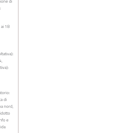
zione di
:
 ai 18
tativa):
4,
iva):
torio:
a di
na nord,
ridotto
info e
uida