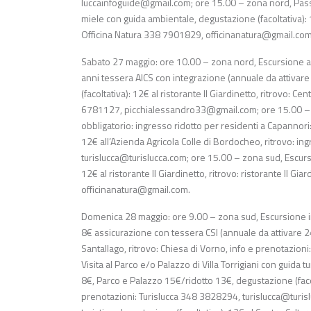
luccainfoguide@gmail.com
; ore 15.00 – zona nord, Passe
miele con guida ambientale, degustazione (facoltativa): 1
Officina Natura 338 7901829,
officinanatura@gmail.co
Sabato 27 maggio: ore 10.00 – zona nord, Escursione a c
anni tessera AICS con integrazione (annuale da attivare
(facoltativa): 12€ al ristorante Il Giardinetto, ritrovo:
6781127,
picchialessandro33@gmail.com
; ore 15.00 – 
obbligatorio: ingresso ridotto per residenti a Capannori
12€ all’Azienda Agricola Colle di Bordocheo, ritrovo: ing
turislucca@turislucca.com
; ore 15.00 – zona sud, Escurs
12€ al ristorante Il Giardinetto, ritrovo: ristorante Il G
officinanatura@gmail.com
.
Domenica 28 maggio: ore 9.00 – zona sud, Escursione in 
8€ assicurazione con tessera CSI (annuale da attivare 24
Santallago, ritrovo: Chiesa di Vorno, info e prenotazi
Visita al Parco e/o Palazzo di Villa Torrigiani con guida 
8€, Parco e Palazzo 15€/ridotto 13€, degustazione (facolt
prenotazioni: Turislucca 348 3828294,
turislucca@turis