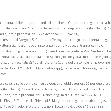
ountain bike per principianti sulle colline di Capannori con guida Lucca Tra
annuale da attivare 24h prima dell’escursione), degustazione (facoltativa): 1
le Marlia, info e prenotazioni: Bike Academy 0583 94116,
Escursione al Borgo di S. Gennaro a Petrognano con guida ambientale e gui
 Fattoria Gambaro, ritrovo: ristorante Il Corno Rosso, S. Gennaro, info e
o whatsapp),
g.r.toscanaoutdoor@gmail.com
, per joelette: Ass. Sentieri di Fel
– zona sud, Visita alla Tenuta dello Scompiglio con guida ambientale e guida j
azione (facoltativa): 12€ al ristorante Cucina dello Scompiglio, ritrovo: in
scana Outdoor 371 5821381 (solo whatsapp),
g.r.toscanaoutdoor@gmail.com
,
.com
.
 cavallo sulle colline con guida equestre, obbligatorio: 50€ per due ore d
acoltativa): 12€ all’Osteria da mì pà, ritrovo: Il Ranch degli Amici di Ciuffo,
n Piano, info e prenotazioni Il Ranch degli mici di Ciuffo 347 1728290,
lla Pieve S. Paolo e alla Chiesa di S. Margherita con guida turistica, degusta
 Paso, Pieve S. Paolo, info e prenotazioni: Lucca Info & Guide 345 0224989,