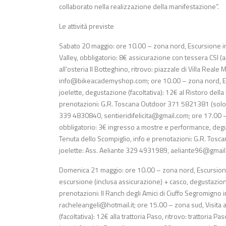
collaborato nella realizzazione della manifestazione”.
Le attività previste
Sabato 20 maggio: ore 10.00 – zona nord, Escursione in m
Valley, obbligatorio: 8€ assicurazione con tessera CSI (
all’osteria Il Botteghino, ritrovo: piazzale di Villa Rea
info@bikeacademyshop.com
; ore 10.00 – zona nord, 
joelette, degustazione (facoltativa): 12€ al Ristoro della
prenotazioni: G.R. Toscana Outdoor 371 5821381 (sol
339 4830840,
sentieridifelicita@gmail.com
; ore 17.00 
obbligatorio: 3€ ingresso a mostre e performance, degust
Tenuta dello Scompiglio, info e prenotazioni: G.R. To
joelette: Ass. Aeliante 329 4931989,
aeliante96@gmail
Domenica 21 maggio: ore 10.00 – zona nord, Escursione a
escursione (inclusa assicurazione) + casco, degustazione (f
prenotazioni: Il Ranch degli Amici di Ciuffo Segromigno i
racheleangeli@hotmail.it
; ore 15.00 – zona sud, Visita a
(facoltativa): 12€ alla trattoria Paso, ritrovo: trattoria